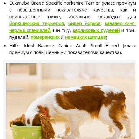
Eukanuba Breed Specific Yorkshire Terrier (класс премиум
с повышенными показателями качества, как и
приведенные ниже, идеально подходит для
йоркширских терьеров
,
бивер йорков
,
кавалер-кинг-
чарльз спаниелей
, ши-тцу,
карликовых пуделей
и той-
пуделей,
померанских
и
немецких шпицев
)
Hill`s Ideal Balance Canine Adult Small Breed (класс
премиум с повышенными показателями качества).