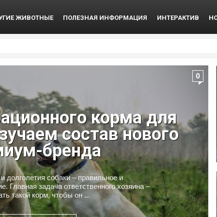
УГИЕ ЖИВОТНЫЕ
ПОЛЕЗНАЯ ИНФОРМАЦИЯ
ИНТЕРАКТИВ
Н
0
ационного корма для
изучаем состав нового
миум-бренда
и долголетия собаки – правильное и
е. Главная задача ответственного хозяина –
ть такой корм, чтобы он ...