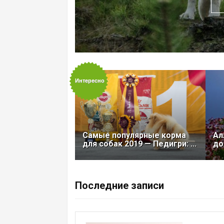
Интересно
 лесная кошка
рота, облаченная
Самые популярные корма
Ал
для собак 2019 — Педигри: ...
до
Последние записи