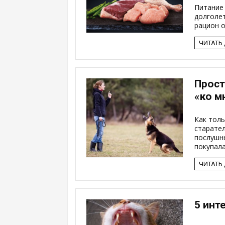
Питание 
долголет
рацион о
ЧИТАТЬ
Прост
«ко м
Как толь
старате
послушны
покупала 
ЧИТАТЬ
5 инт