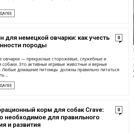
 ДАЛЕЕ
Интересные подборки про кошек и
н для немецкой овчарки: как учесть
0
собак
нности породы
ОБЗОР ПОЛНОРАЦИОННОГО
КОРМА ДЛЯ СОБАК NUTRO:
е овчарки — прекрасные сторожевые, служебные и
ИЗУЧАЕМ СОСТАВ НОВОГО
и собаки. Это активные игривые животные и верные
ПРЕМИУМ-БРЕНДА
. Любые домашние питомцы должны правильно питаться
ь ...
Основа здоровья и долголетия собаки – правильное
и сбалансированное питание. Главная задача ...
 ДАЛЕЕ
рационный корм для собак Crave:
0
о необходимое для правильного
ия и развития