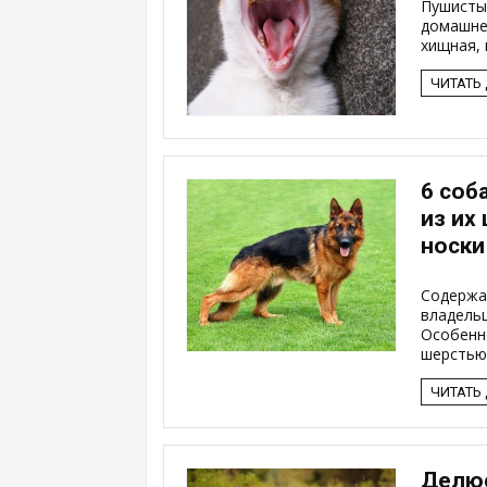
Пушисты
домашней
хищная, 
ЧИТАТЬ
6 соб
из их
носки
Содержа
владель
Особенно
шерстью. 
ЧИТАТЬ
Делюс