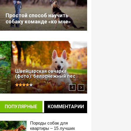
Простой способ научить
собаку команде «ко мне»
Норвежская лес
Швейцарская овчарка
(фото): доброта
(фото): белоснежный пес
в ...
ПОПУЛЯРНЫЕ
КОММЕНТАРИИ
Породы собак для
квартиры – 15 лучших