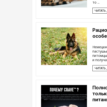
то ...
ЧИТАТЬ
Рацио
особе
Немецки
пастушь
питомцы
и получат
ЧИТАТЬ
Полно
тольк
питан