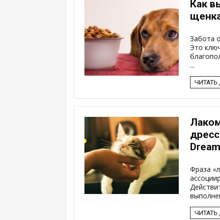
Как в
щенк
Забота 
Это клю
благопол
...
ЧИТАТЬ
Лаком
дресс
Dream
Фраза «
ассоциир
Действит
выполнен
ЧИТАТЬ