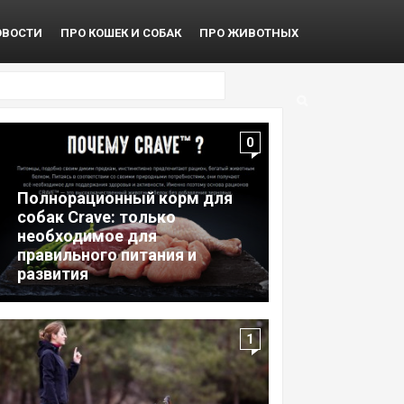
ОВОСТИ
ПРО КОШЕК И СОБАК
ПРО ЖИВОТНЫХ
0
Полнорационный корм для
собак Crave: только
необходимое для
правильного питания и
развития
1