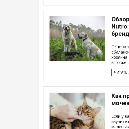
Обзор
Nutro
бренд
Основа з
сбаланс
хозяина 
в то же ..
ЧИТАТЬ
Как п
мочек
Если у в
изучите 
маленьки