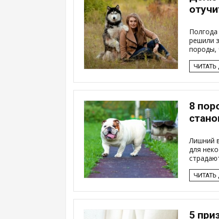
отучи
Полгода 
решили з
породы, 
ЧИТАТЬ
8 пор
стано
Лишний в
для нек
страдают
ЧИТАТЬ
5 при