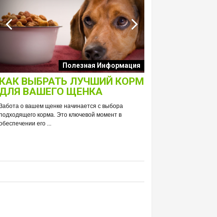
Интересные подборк
Полезная Информация
собак
КАК ВЫБРАТЬ ЛУЧШИЙ КОРМ
ЛАКОМСТВА 
ДЛЯ ВАШЕГО ЩЕНКА
ТОЛЬКО ДЛЯ 
РАЗВЕИВАЕМ 
Забота о вашем щенке начинается с выбора
С DREAMIES
подходящего корма. Это ключевой момент в
обеспечении его ...
Фраза «лакомство для жи
людей ассоциируется в п
приручением и ...