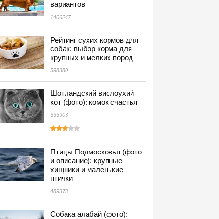
вариантов
1406247
Рейтинг сухих кормов для
собак: выбор корма для
крупных и мелких пород
598380
Шотландский вислоухий
кот (фото): комок счастья
533903
Птицы Подмосковья (фото
и описание): крупные
хищники и маленькие
птички
489373
Собака алабай (фото):