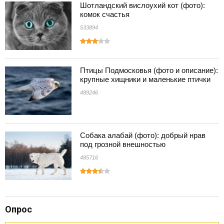
Шотландский вислоухий кот (фото):
комок счастья
533894
Птицы Подмосковья (фото и описание):
крупные хищники и маленькие птички
489246
Собака алабай (фото): добрый нрав
под грозной внешностью
485716
Опрос