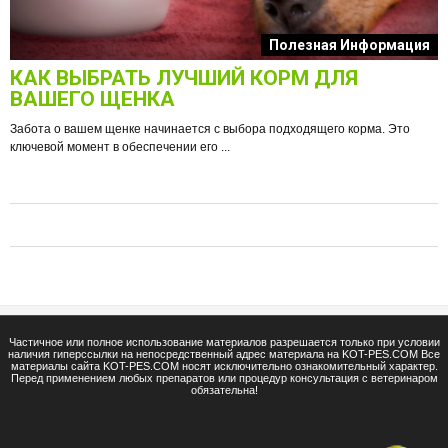
к
Полезная Информация
КАК ВЫБРАТЬ ЛУЧШИЙ КОРМ ДЛЯ
О
ВАШЕГО ЩЕНКА
Забота о вашем щенке начинается с выбора подходящего корма. Это
ключевой момент в обеспечении его ...
е
Ф
п
Частичное или полное использование материалов разрешается только при условии
наличия гиперссылки на непосредственный адрес материала на KOT-PES.COM Все
материалы сайта KOT-PES.COM носят исключительно ознакомительный характер.
Перед применением любых препаратов или процедур консультация с ветеринаром
обязательна!