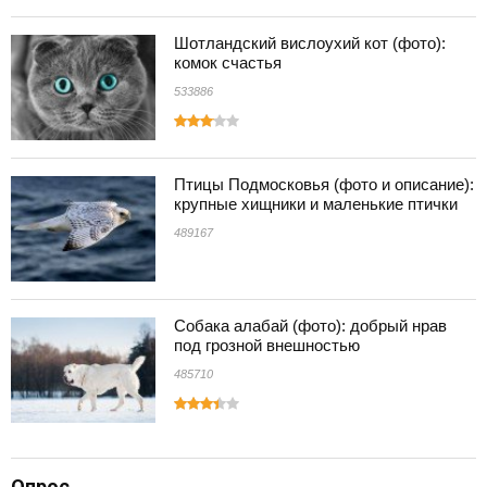
Шотландский вислоухий кот (фото):
комок счастья
533886
Птицы Подмосковья (фото и описание):
крупные хищники и маленькие птички
489167
Собака алабай (фото): добрый нрав
под грозной внешностью
485710
Опрос