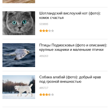
Шотландский вислоухий кот (фото):
комок счастья
533895
Птицы Подмосковья (фото и описание):
крупные хищники и маленькие птички
489263
Собака алабай (фото): добрый нрав
под грозной внешностью
485717