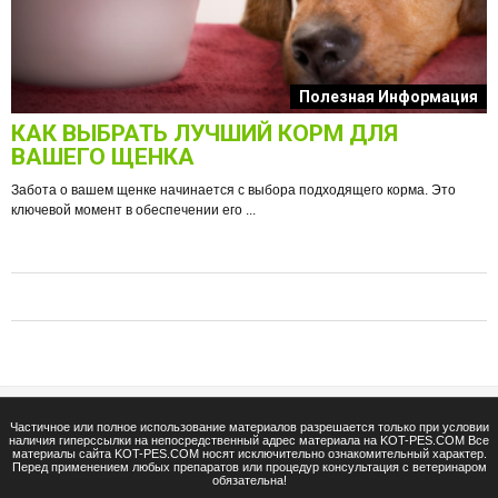
к
Полезная Информация
КАК ВЫБРАТЬ ЛУЧШИЙ КОРМ ДЛЯ
О
ВАШЕГО ЩЕНКА
Забота о вашем щенке начинается с выбора подходящего корма. Это
ключевой момент в обеспечении его ...
е
Ф
п
Частичное или полное использование материалов разрешается только при условии
наличия гиперссылки на непосредственный адрес материала на KOT-PES.COM Все
материалы сайта KOT-PES.COM носят исключительно ознакомительный характер.
Перед применением любых препаратов или процедур консультация с ветеринаром
обязательна!