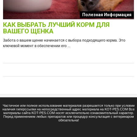
к
Полезная Информация
КАК ВЫБРАТЬ ЛУЧШИЙ КОРМ ДЛЯ
О
ВАШЕГО ЩЕНКА
Забота о вашем щенке начинается с выбора подходящего корма. Это
ключевой момент в обеспечении его ...
е
Ф
п
Частичное или полное использование материалов разрешается только при условии
наличия гиперссылки на непосредственный адрес материала на KOT-PES.COM Все
материалы сайта KOT-PES.COM носят исключительно ознакомительный характер.
Перед применением любых препаратов или процедур консультация с ветеринаром
обязательна!