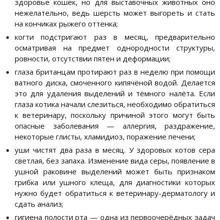
здоровье кошек, но для выставочных животных оно
нежелательно, ведь шерсть может выгореть и стать
на кончиках рыжего оттенка;
когти подстригают раз в месяц, предварительно
осматривая на предмет однородности структуры,
ровности, отсутствии пятен и деформации;
глаза британцам протирают раз в неделю при помощи
ватного диска, смоченного кипячёной водой. Делается
это для удаления выделений и тёмного налёта. Если
глаза котика начали слезиться, необходимо обратиться
к ветеринару, поскольку причиной этого могут быть
опасные заболевания — аллергия, раздражение,
некоторые глисты, хламидиоз, поражение печени;
уши чистят два раза в месяц. У здоровых котов сера
светлая, без запаха. Изменение вида серы, появление в
ушной раковине выделений может быть признаком
грибка или ушного клеща, для диагностики которых
нужно будет обратиться к ветеринару-дерматологу и
сдать анализ;
гигиена полости рта — одна из первоочерёдных задач