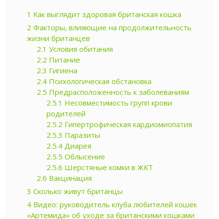
1
Как выглядит здоровая британская кошка
2
Факторы, влияющие на продолжительность
жизни британцев
2.1
Условия обитания
2.2
Питание
2.3
Гигиена
2.4
Психологическая обстановка
2.5
Предрасположенность к заболеваниям
2.5.1
Несовместимость групп крови
родителей
2.5.2
Гипертрофическая кардиомиопатия
2.5.3
Паразиты
2.5.4
Диарея
2.5.5
Облысение
2.5.6
Шерстяные комки в ЖКТ
2.6
Вакцинация
3
Сколько живут британцы
4
Видео: руководитель клуба любителей кошек
«Артемида» об уходе за британскими кошками