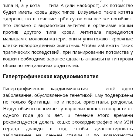
типа В, а у кота — типа А (или наоборот), их потомство
будет иметь кровь двух типов. Визуально такие котята
здоровы, но в течение трёх суток они всё же погибают.
Это связано с выработкой антител в организме кошки
против другого типа крови. Антитела передаются
малышам с молоком матери, они и уничтожают кровяные
клетки новорождённых животных. Чтобы избежать таких
трагических последствий, при планировании потомства у
кошки необходимо заранее сдавать анализы на тип крови
обоих потенциальных родителей.
Гипертрофическая кардиомиопатия
Гипертрофическая кардиомиопатия — ещё одно
заболевание, обусловленное генетикой. Ему подвержены
не только британцы, но и персы, ориенталы, рэгдоллы.
Недуг обычно возникает у взрослых кошек в возрасте от
одного года до 8 лет. В течение этого времени
рекомендуется делать кошке эхокардиографию или УЗИ
сердца дважды в год, чтобы диагностировать
заболевание на ранней стадии и по возможности