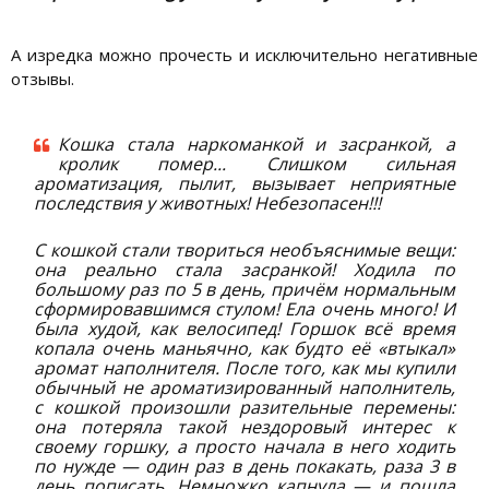
А изредка можно прочесть и исключительно негативные
отзывы.
Кошка стала наркоманкой и засранкой, а
кролик помер... Слишком сильная
ароматизация, пылит, вызывает неприятные
последствия у животных! Небезопасен!!!
С кошкой стали твориться необъяснимые вещи:
она реально стала засранкой! Ходила по
большому раз по 5 в день, причём нормальным
сформировавшимся стулом! Ела очень много! И
была худой, как велосипед! Горшок всё время
копала очень маньячно, как будто её «втыкал»
аромат наполнителя. После того, как мы купили
обычный не ароматизированный наполнитель,
с кошкой произошли разительные перемены:
она потеряла такой нездоровый интерес к
своему горшку, а просто начала в него ходить
по нужде — один раз в день покакать, раза 3 в
день пописать. Немножко капнула — и пошла