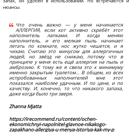
запах, он удобен в использовании. Но встречаются и
нюансы.
Что очень важно — у меня начинается
АЛЛЕРГИЯ, если кот активно скребёт этот
наполнитель лапками. И когда меняю
наполнитель, и его мелкая пыль начинает
летать по комнате, нос жутко чешется, и я
чихаю. Считаю это минусом для аллергичных
людей, но звёзд не снижаю, потому что в
принципе у меня есть ещё аллергия на пыль и
амброзию. К тому же я свела это к минимуму
именно закрытым туалетом... В общем, из всех
испробованных наполнителей мне этот
показался наиболее удачным. И по цене, и по
качеству. И, конечно, то что никакого запаха,
даже когда было три зверя.
Zhanna Mjatta
https://irecommend.ru/content/ochen-
ekonomichnyi-napolnitel-glavnoe-nikakogo-
zapakhano-allergiya-u-menya-istoriya-kak-my-p