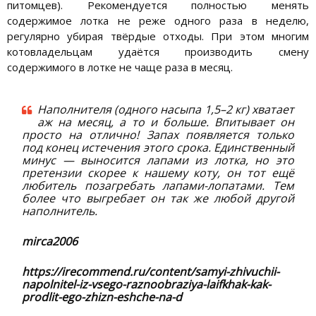
питомцев). Рекомендуется полностью менять
содержимое лотка не реже одного раза в неделю,
регулярно убирая твёрдые отходы. При этом многим
котовладельцам удаётся производить смену
содержимого в лотке не чаще раза в месяц.
Наполнителя (одного насыпа 1,5–2 кг) хватает
аж на месяц, а то и больше. Впитывает он
просто на отлично! Запах появляется только
под конец истечения этого срока. Единственный
минус — выносится лапами из лотка, но это
претензии скорее к нашему коту, он тот ещё
любитель позагребать лапами-лопатами. Тем
более что выгребает он так же любой другой
наполнитель.
mirca2006
https://irecommend.ru/content/samyi-zhivuchii-
napolnitel-iz-vsego-raznoobraziya-laifkhak-kak-
prodlit-ego-zhizn-eshche-na-d