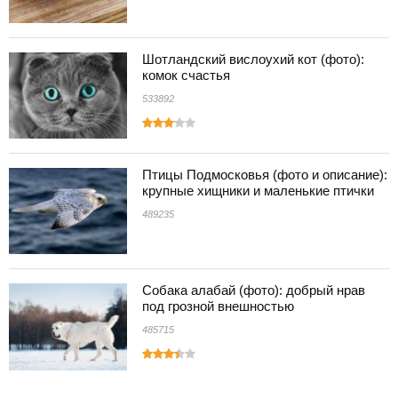
Шотландский вислоухий кот (фото):
комок счастья
533892
Птицы Подмосковья (фото и описание):
крупные хищники и маленькие птички
489235
Собака алабай (фото): добрый нрав
под грозной внешностью
485715