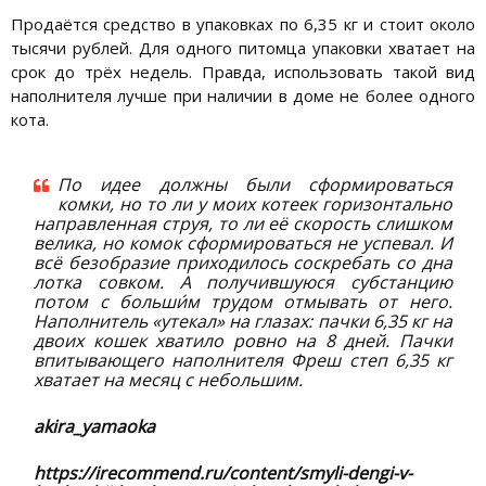
Продаётся средство в упаковках по 6,35 кг и стоит около
тысячи рублей. Для одного питомца упаковки хватает на
срок до трёх недель. Правда, использовать такой вид
наполнителя лучше при наличии в доме не более одного
кота.
По идее должны были сформироваться
комки, но то ли у моих котеек горизонтально
направленная струя, то ли её скорость слишком
велика, но комок сформироваться не успевал. И
всё безобразие приходилось соскребать со дна
лотка совком. А получившуюся субстанцию
потом с больши́м трудом отмывать от него.
Наполнитель «утекал» на глазах: пачки 6,35 кг на
двоих кошек хватило ровно на 8 дней. Пачки
впитывающего наполнителя Фреш степ 6,35 кг
хватает на месяц с небольшим.
akira_yamaoka
https://irecommend.ru/content/smyli-dengi-v-