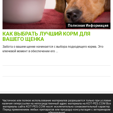
к
Полезная Информация
КАК ВЫБРАТЬ ЛУЧШИЙ КОРМ ДЛЯ
О
ВАШЕГО ЩЕНКА
Забота о вашем щенке начинается с выбора подходящего корма. Это
ключевой момент в обеспечении его ...
е
Ф
п
Частичное или полное использование материалов разрешается только при условии
наличия гиперссылки на непосредственный адрес материала на KOT-PES.COM Все
материалы сайта KOT-PES.COM носят исключительно ознакомительный характер.
Перед применением любых препаратов или процедур консультация с ветеринаром
обязательна!