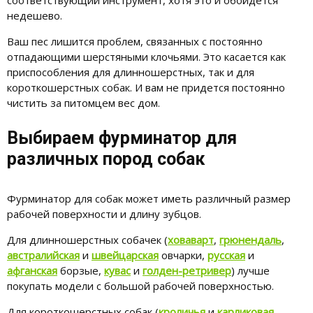
соответствующий инструмент, хотя это и обойдется
недешево.
Ваш пес лишится проблем, связанных с постоянно
отпадающими шерстяными клочьями. Это касается как
приспособления для длинношерстных, так и для
короткошерстных собак. И вам не придется постоянно
чистить за питомцем вес дом.
Выбираем фурминатор для
различных пород собак
Фурминатор для собак может иметь различный размер
рабочей поверхности и длину зубцов.
Для длинношерстных собачек (
ховаварт
,
грюнендаль
,
австралийская
и
швейцарская
овчарки,
русская
и
афганская
борзые,
кувас
и
голден-ретривер
) лучше
покупать модели с большой рабочей поверхностью.
Для короткошерстных собак (
кроличья
и
карликовая