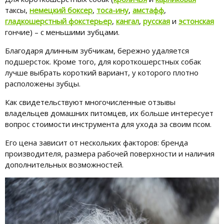
таксы,
немецкий боксер
,
тоса-ину
,
амстафф
,
гладкошерстный фокстерьер
,
кангал
,
русская
и
эстонская
гончие) – с меньшими зубцами.
Благодаря длинным зубчикам, бережно удаляется
подшерсток. Кроме того, для короткошерстных собак
лучше выбрать короткий вариант, у которого плотно
расположены зубцы.
Как свидетельствуют многочисленные отзывы
владельцев домашних питомцев, их больше интересует
вопрос стоимости инструмента для ухода за своим псом.
Его цена зависит от нескольких факторов: бренда
производителя, размера рабочей поверхности и наличия
дополнительных возможностей.