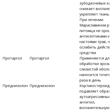
зубодесневых ка
снижает воспален
укрепляет ткань 
При лечении
Мараславином ро
питомца не орош
антисептиками и
настоями трав, ч
ослабить действ
средства
Протаргол
Протаргол
Применяется для
обработки эрозий
слизистой оболоч
наносится точечн
раза в день
Преднизолон
Преднизолон
Кортикостероид,
подавляет образ
аутоагрессивных
антител,
воспалительную