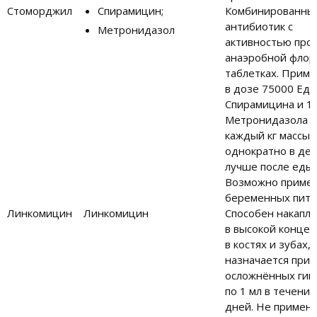
Стоморджил
Спирамицин;
Комбинированны
антибиотик с
Метронидазол
активностью про
анаэробной флор
таблетках. Приме
в дозе 75000 Ед
Спирамицина и 12
Метронидазола н
каждый кг массы 
однократно в ден
лучше после еды.
Возможно примен
беременных пит
Линкомицин
Линкомицин
Способен накапли
в высокой конце
в костях и зубах,
назначается при
осложнённых гин
по 1 мл в течение
дней. Не примен