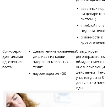
язвенных пор
пищеваритель
системы;
тяжёлой почеч
недостаточнос
склонности к
кровотечения
Солкосерил,
Депротеинизированный
Стимулирует
дентальная
диализат из крови
регенерацию тка
адгезивная
здоровых молочных
обладает местны
паста
телят;
обезболивающи
действием. Нанос
лауромакрогол 400
участок десны 3–
день, в том числе
еды