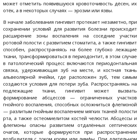
может отметить появившуюся кровоточивость дёсен, их
отёк, а в некоторых случаях — эрозии или язвы.
В начале заболевания гингивит протекает незаметно, при
сохранении условий для развития болезни происходит
расширение зоны воспаления на соседние участки
ротовой полости с развитием стоматита, а также гингивит
способен, распространяясь на более глубоко лежащие
ткани, трансформироваться в периодонтит, в этом случае
в патологический процесс включаются периодонтальная
связка, удерживающая зуб на месте, и костная ткань
альвеолярной ячейки, где расположен зуб, тем самым
создаются условия для потери зуба. Распространяясь на
подлежащие ткани, гингивит может вызвать
формирование абсцессов — ограниченных участков
гнойного воспаления, способных осложниться флегмоной
— разлитым гнойным воспалением мягких тканей полости
рта, а также остеомиелитом костей челюсти. Абсцессы и
флегмоны опасны развитием отдалённых септических
очагов, которые формируются при распространении
возбудителя с током крови или лимфы. При длительном