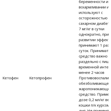
беременности и 
вскармливании и
используют с
осторожностью п
сахарном диабете
7 мг/кг в сутки
однократно, при
развитии эффект
принимают 1 раз 
суток. Принимать
средство важно
раздельно с пищ
временной интер
менее 2 часов
Кетофен
Кетопрофен
Противовоспалит
обезболивающее
жаропонижающе
средство. Примен
дозе 0,2 мл/кг ве
кошки п/к курсом
дня. Не применяю