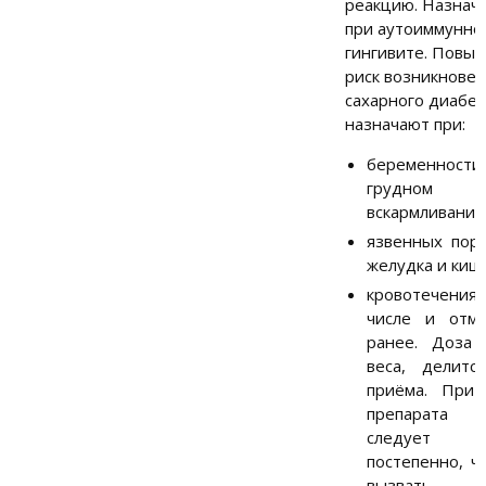
реакцию. Назнач
при аутоиммунно
гингивите. Повы
риск возникнове
сахарного диабет
назначают при:
беременно
грудном
вскармливании
язвенных пор
желудка и киш
кровотечениях
числе и отм
ранее. Доза 
веса, делит
приёма. При
препарата
следует с
постепенно, ч
вызвать о