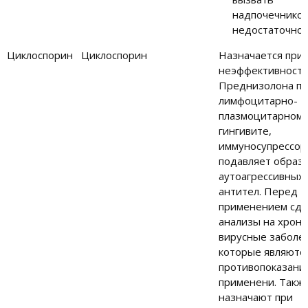
надпочечнико
недостаточно
Циклоспорин
Циклоспорин
Назначается при
неэффективност
Преднизолона п
лимфоцитарно-
плазмоцитарном
гингивите,
иммуносупрессор
подавляет образ
аутоагрессивных
антител. Перед
применением сд
анализы на хрон
вирусные заболе
которые являютс
противопоказани
применени. Такж
назначают при