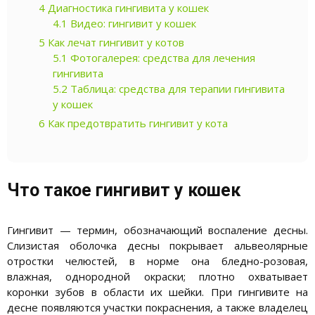
4
Диагностика гингивита у кошек
4.1
Видео: гингивит у кошек
5
Как лечат гингивит у котов
5.1
Фотогалерея: средства для лечения
гингивита
5.2
Таблица: средства для терапии гингивита
у кошек
6
Как предотвратить гингивит у кота
Что такое гингивит у кошек
Гингивит — термин, обозначающий воспаление десны.
Слизистая оболочка десны покрывает альвеолярные
отростки челюстей, в норме она бледно-розовая,
влажная, однородной окраски; плотно охватывает
коронки зубов в области их шейки. При гингивите на
десне появляются участки покраснения, а также владелец