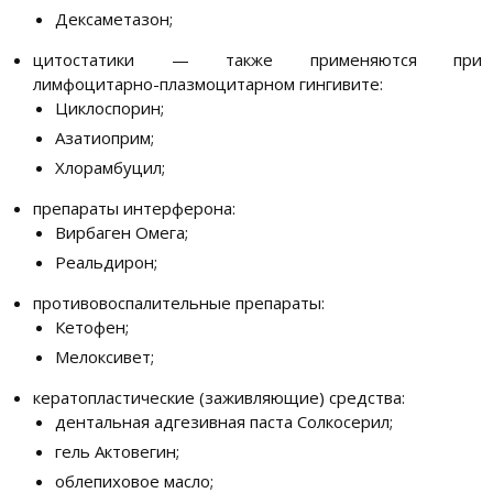
Дексаметазон;
цитостатики — также применяются при
лимфоцитарно-плазмоцитарном гингивите:
Циклоспорин;
Азатиоприм;
Хлорамбуцил;
препараты интерферона:
Вирбаген Омега;
Реальдирон;
противовоспалительные препараты:
Кетофен;
Мелоксивет;
кератопластические (заживляющие) средства:
дентальная адгезивная паста Солкосерил;
гель Актовегин;
облепиховое масло;