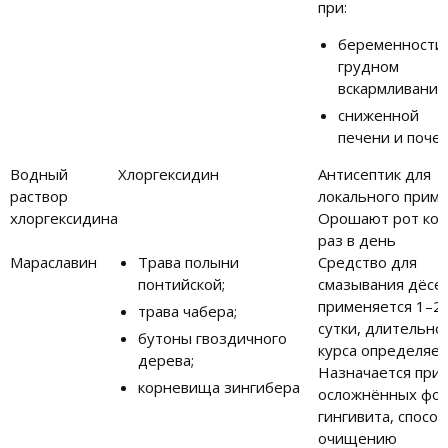
при:
беременно
грудном
вскармливании
сниженной ф
печени и почек
Водный
Хлоргексидин
Антисептик для
раствор
локального приме
хлоргексидина
Орошают рот кот
раз в день
Мараславин
Трава полыни
Средство для
понтийской;
смазывания дёсен
применяется 1–2 
трава чабера;
сутки, длительно
бутоны гвоздичного
курса определяет
дерева;
Назначается при
корневища зингибера
осложнённых фо
гингивита, спосо
очищению