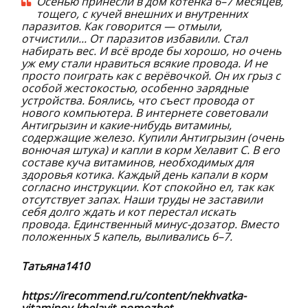
Осенью принесли в дом котёнка 6–7 месяцев,
тощего, с кучей внешних и внутренних
паразитов. Как говорится — отмыли,
отчистили... От паразитов избавили. Стал
набирать вес. И всё вроде бы хорошо, но очень
уж ему стали нравиться всякие провода. И не
просто поиграть как с верёвочкой. Он их грыз с
особой жестокостью, особенно зарядные
устройства. Боялись, что съест провода от
нового компьютера. В интернете советовали
Антигрызин и какие-нибудь витамины,
содержащие железо. Купили Антигрызин (очень
вонючая штука) и капли в корм Хелавит С. В его
составе куча витаминов, необходимых для
здоровья котика. Каждый день капали в корм
согласно инструкции. Кот спокойно ел, так как
отсутствует запах. Наши труды не заставили
себя долго ждать и кот перестал искать
провода. Единственный минус-дозатор. Вместо
положенных 5 капель, выливались 6–7.
Татьяна1410
https://irecommend.ru/content/nekhvatka-
vitaminov-khelavit-pomozhet