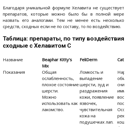
Благодаря уникальной формуле Хелавита не существует
препаратов, которые можно было бы в полной мере
назвать его аналогами. Тем не менее есть несколько
средств, сходных если не по составу, то по воздействию.
Таблица: препараты, по типу воздействия
сходные с Хелавитом С
Название
Beaphar Kitty's
FeliDerm
Cat 
Mix
Показания
Общая
Ломкость и
Нар
ослабленность,
выпадение
обме
плохое состояние
шерсти, зуд и
сни
шерсти.
раздражения
имму
Можно
кожи, появление
восс
использовать как
язвочек,
посл
лакомство.
чувствительная
Осо
кожа на
рек
подушечках лап.
кошк