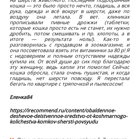
кошка — это было просто нечто, гладишь, а вся
рука, одежда и всё вокруг в шерсти, даже по
воздуху она летала. В вет. клиниках
прописывали пивные дрожжи (таблетки,
которые кошка просто есть не станет, их нужно
дробить, потом смешивать и пр. хлопоты, а в
итоге — результата ноль!). Как-то я
разговорилась с продавцом в зоомагазине, и
она посоветовала взять эти витаминки за 80 р! Я
с недоверием и полным отсутствием надежды
купила их. От всей души до сих пор благодарю
эту женщину, ведь капли эти помогли! Сейчас
кошка обросла, стала очень пушистая, и когда
гладишь, нет шерсти повсюду. Я перестала
бегать по квартире с тряпочкой и пылесосом!
Еленка84
https://irecommend.ru/content/obaldennoe-
deshevoe-deistvennoe-sredstvo-ot-koshmarnogo-
kolichestva-komkov-shersti-povsyudu