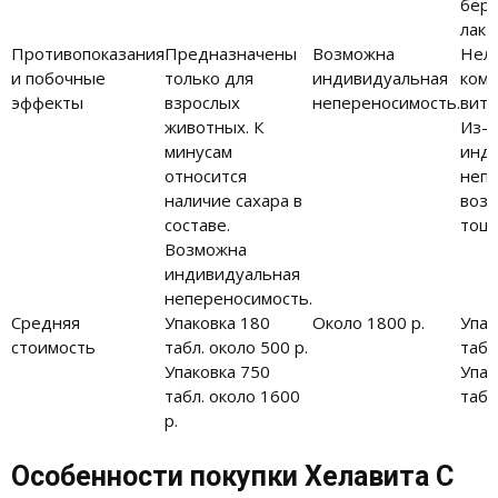
бере
лакт
Противопоказания
Предназначены
Возможна
Нель
и побочные
только для
индивидуальная
комп
эффекты
взрослых
непереносимость.
вита
животных. К
Из-з
минусам
инд
относится
неп
наличие сахара в
воз
составе.
тошн
Возможна
индивидуальная
непереносимость.
Средняя
Упаковка 180
Около 1800 р.
Упак
стоимость
табл. около 500 р.
табл
Упаковка 750
Упак
табл. около 1600
табл
р.
Особенности покупки Хелавита С