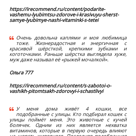
https://irecommend.ru/content/podarite-
vashemu-lyubimtsu-zdorove-i-krasivuyu-sherst-
samye-lyubimye-nashi-vitaminki-s-tetei
Очень довольна каплями и моя любимица
тоже. Жизнерадостная и энергичная с
красивой шёрсткой, крепкими зубками и
коготочками. Раньше шёрстка выглядела хуже,
муж даже называл её «рыжей мочалкой».
Ольга 777
https://irecommend.ru/content/s-zabotoi-o-
vashikh-pitomtsakh-zdorovyi-i-schastlivyi
У меня дома живёт 4 кошки, все
подобранные с улицы. Кто подбирал кошек с
улицы поймёт меня. Это животные с кучей
болячек. Одним из них является нехватка
витаминов, которые в первую очередь влияют
на шерсть животного. Последняя подобранная