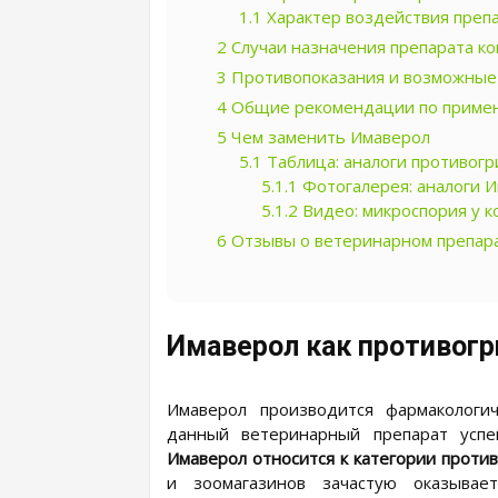
1.1
Характер воздействия препа
2
Случаи назначения препарата к
3
Противопоказания и возможные
4
Общие рекомендации по примен
5
Чем заменить Имаверол
5.1
Таблица: аналоги противогр
5.1.1
Фотогалерея: аналоги 
5.1.2
Видео: микроспория у 
6
Отзывы о ветеринарном препар
Имаверол как противогр
Имаверол производится фармакологи
данный ветеринарный препарат успе
Имаверол относится к категории проти
и зоомагазинов зачастую оказывае