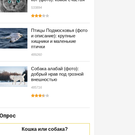
533894
Птицы Подмосковья (фото
и описание): крупные
хищники и маленькие
птички
489260
Собака алабай (фото):
добрый нрав под грозной
внешностью
485716
Опрос
Кошка или собака?