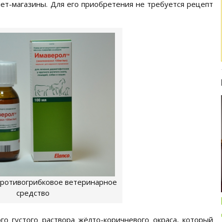
нет-магазины. Для его приобретения не требуется рецепт
Интересные подборки про кошек и
ротивогрибковое ветеринарное
собак
средство
ОБЗОР ПОЛНОРАЦИОННОГО
КОРМА ДЛЯ СОБАК NUTRO:
о густого раствора жёлто-коричневого окраса, который