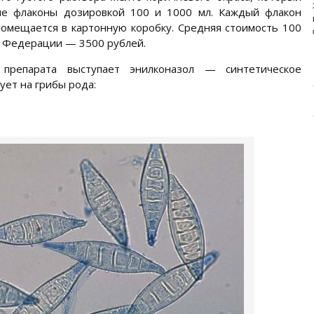
ИЗУЧАЕМ СОСТАВ НОВОГО
ые флаконы дозировкой 100 и 1000 мл. Каждый флакон
ПРЕМИУМ-БРЕНДА
омещается в картонную коробку. Средняя стоимость 100
Основа здоровья и долголетия собаки – правильное
й Федерации — 3500 рублей.
и сбалансированное питание. Главная задача ...
препарата выступает энилконазол — синтетическое
ует на грибы рода: