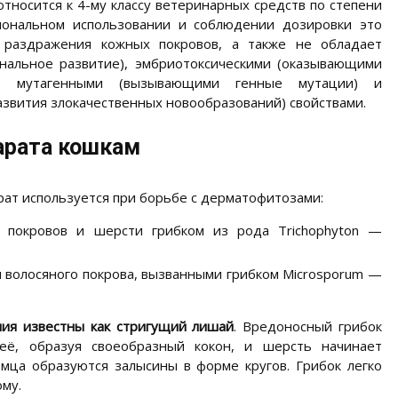
относится к 4-му классу ветеринарных средств по степени
циональном использовании и соблюдении дозировки это
 раздражения кожных покровов, а также не обладает
альное развитие), эмбриотоксическими (оказывающими
), мутагенными (вызывающими генные мутации) и
вития злокачественных новообразований) свойствами.
арата кошкам
рат используется при борьбе с дерматофитозами:
 покровов и шерсти грибком из рода Trichophyton —
 волосяного покрова, вызванными грибком Microsporum —
ия известны как стригущий лишай
. Вредоносный грибок
 её, образуя своеобразный кокон, и шерсть начинает
омца образуются залысины в форме кругов. Грибок легко
ому.