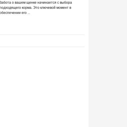
РАЗВЕИВАЕМ 
Забота о вашем щенке начинается с выбора
С DREAMIES
подходящего корма. Это ключевой момент в
обеспечении его ...
Фраза «лакомство для жи
людей ассоциируется в п
приручением и ...