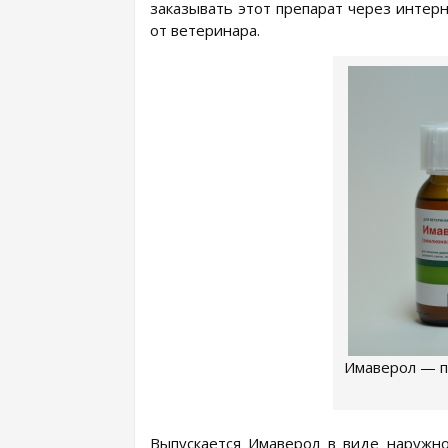
заказывать этот препарат через интер
от ветеринара.
Имаверол — п
Выпускается Имаверол в виде наружног