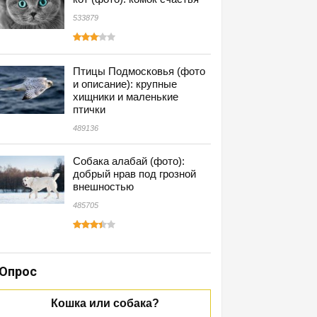
533879
Птицы Подмосковья (фото
и описание): крупные
хищники и маленькие
птички
489136
Собака алабай (фото):
добрый нрав под грозной
внешностью
485705
Опрос
Кошка или собака?