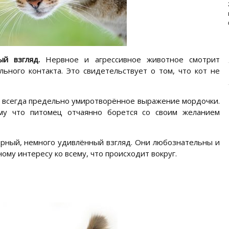
ИЗУЧАЕМ СОСТАВ НОВОГО
ПРЕМИУМ-БРЕНДА
Основа здоровья и долголетия собаки – правильное
и сбалансированное питание. Главная задача ...
й взгляд.
Нервное и агрессивное животное смотрит
льного контакта. Это свидетельствует о том, что кот не
и всегда предельно умиротворённое выражение мордочки.
ому что питомец отчаянно борется со своим желанием
рный, немного удивлённый взгляд. Они любознательны и
ному интересу ко всему, что происходит вокруг.