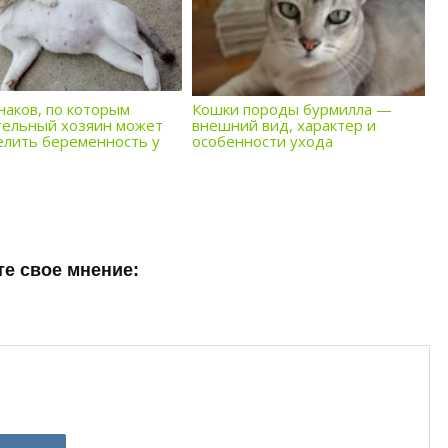
наков, по которым
Кошки породы бурмилла —
тельный хозяин может
внешний вид, характер и
елить беременность у
особенности ухода
е свое мнение: