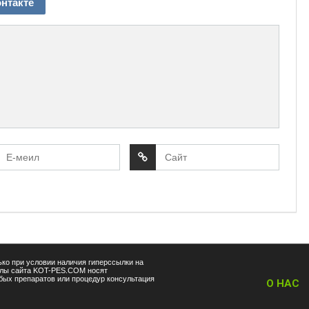
нтакте
ко при условии наличия гиперссылки на
алы сайта KOT-PES.COM носят
ых препаратов или процедур консультация
О НАС