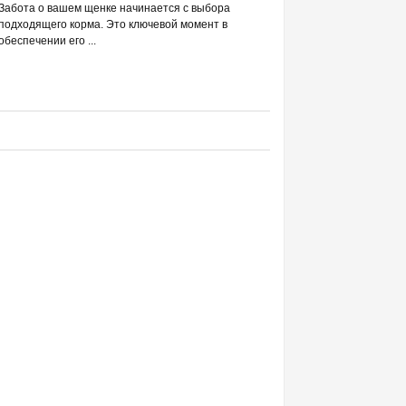
РАЗВЕИВАЕМ 
Забота о вашем щенке начинается с выбора
С DREAMIES
подходящего корма. Это ключевой момент в
обеспечении его ...
Фраза «лакомство для жи
людей ассоциируется в п
приручением и ...