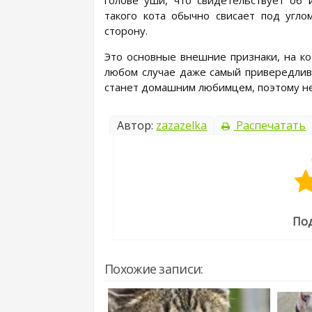
голове уши, что свидетельствует об
такого кота обычно свисает под угло
сторону.
Это основные внешние признаки, на к
любом случае даже самый привередлив
станет домашним любимцем, поэтому не
Автор:
zazazelka
Распечатать
Под
Похожие записи: