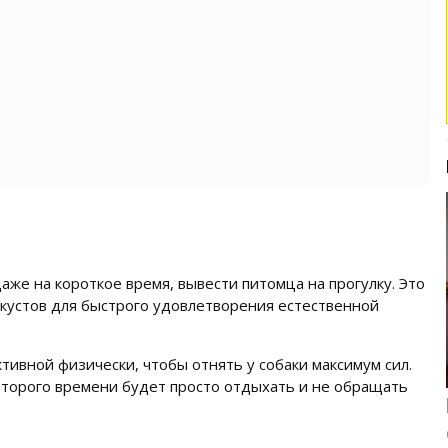
аже на короткое время, вывести питомца на прогулку. Это
устов для быстрого удовлетворения естественной
Интересные подборки про кошек и
тивной физически, чтобы отнять у собаки максимум сил.
собак
торого времени будет просто отдыхать и не обращать
ОБЗОР ПОЛНОРАЦИОННОГО
КОРМА ДЛЯ СОБАК NUTRO: