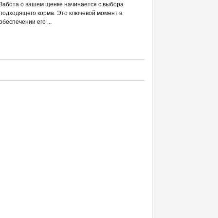
РАЗВЕИВАЕМ 
Забота о вашем щенке начинается с выбора
С DREAMIES
подходящего корма. Это ключевой момент в
обеспечении его ...
Фраза «лакомство для жи
людей ассоциируется в п
приручением и ...