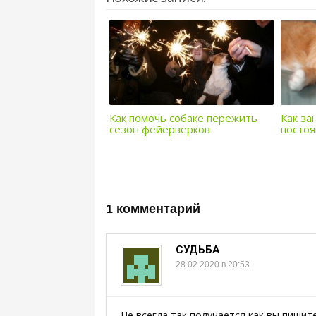
Как помочь собаке пережить
Как за
сезон фейерверков
постоя
1 комментарий
СУДЬБА
28.02.2020 в 20:53
Не всегда так получается как вы пишите