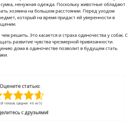
, сумка, ненужная одежда. Поскольку животные обладают
вать хозяина на большом расстоянии. Перед уходом
редмет, который на время придаст ей уверенности в
ащении.
ем решить. Это касается и страха одиночества у собак. С
щать развитие чувства чрезмерной привязанности.
ению дома в одиночестве позволит в будущем стать
аки.
Оцените статью:
(8 голосов, среднее: 4.6 из 5)
елитесь с друзьями!