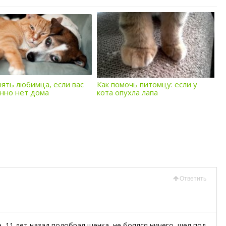
нять любимца, если вас
Как помочь питомцу: если у
нно нет дома
кота опухла лапа
Ответить
, 11 лет назад подобрал щенка, не боялся ничего, шел под