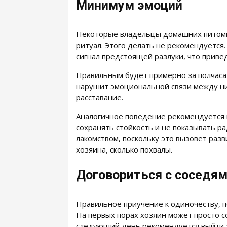
Минимум эмоций
Некоторые владельцы домашних питомц
ритуал. Этого делать не рекомендуетс
сигнал предстоящей разлуки, что приве
Правильным будет примерно за полчаса 
нарушит эмоциональной связи между ни
расставание.
Аналогичное поведение рекомендуется
сохранять стойкость и не показывать р
лакомством, поскольку это вызовет раз
хозяина, сколько похвалы.
Договориться с соседя
Правильное приучение к одиночеству, п
На первых порах хозяин может просто со
следующий день рекомендуется выйти за