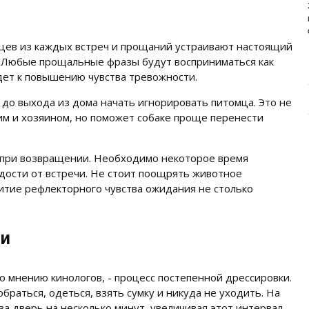
ИЗУЧАЕМ СОСТАВ НОВОГО
ПРЕМИУМ-БРЕНДА
Основа здоровья и долголетия собаки – правильное
ев из каждых встреч и прощаний устраивают настоящий
и сбалансированное питание. Главная задача ...
я. Любые прощальные фразы будут восприниматься как
дет к повышению чувства тревожности.
до выхода из дома начать игнорировать питомца. Это не
м и хозяином, но поможет собаке проще перенести
 при возвращении. Необходимо некоторое время
адости от встречи. Не стоит поощрять животное
витие рефлекторного чувства ожидания не столько
ми
о мнению кинологов, - процесс постепенной дрессировки.
браться, одеться, взять сумку и никуда не уходить. На
 дверь на несколько минут, увеличивая этот интервал