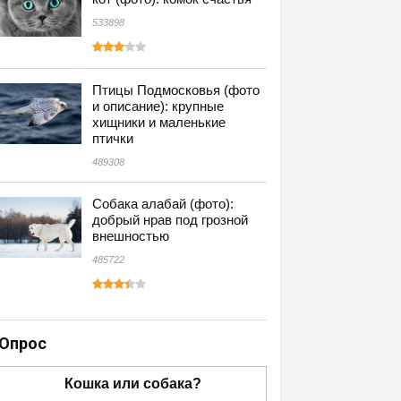
533898
Птицы Подмосковья (фото
и описание): крупные
хищники и маленькие
птички
489308
Собака алабай (фото):
добрый нрав под грозной
внешностью
485722
Опрос
Кошка или собака?