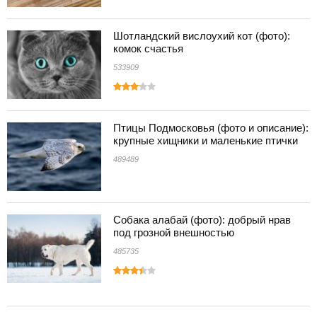
Шотландский вислоухий кот (фото):
комок счастья
533909
Птицы Подмосковья (фото и описание):
крупные хищники и маленькие птички
489489
Собака алабай (фото): добрый нрав
под грозной внешностью
485735