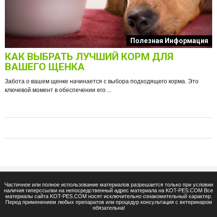
к
Полезная Информация
КАК ВЫБРАТЬ ЛУЧШИЙ КОРМ ДЛЯ
О
ВАШЕГО ЩЕНКА
Забота о вашем щенке начинается с выбора подходящего корма. Это
ключевой момент в обеспечении его ...
е
Ф
п
Частичное или полное использование материалов разрешается только при условии
наличия гиперссылки на непосредственный адрес материала на KOT-PES.COM Все
материалы сайта KOT-PES.COM носят исключительно ознакомительный характер.
Перед применением любых препаратов или процедур консультация с ветеринаром
обязательна!