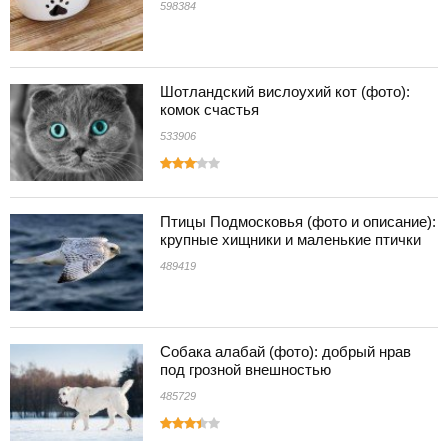
598384
Шотландский вислоухий кот (фото):
комок счастья
533906
Птицы Подмосковья (фото и описание):
крупные хищники и маленькие птички
489419
Собака алабай (фото): добрый нрав
под грозной внешностью
485729