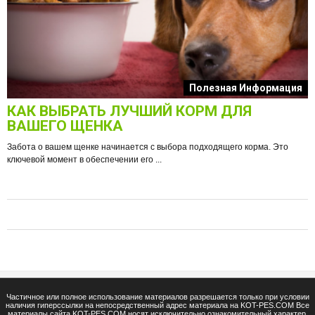
к
Полезная Информация
КАК ВЫБРАТЬ ЛУЧШИЙ КОРМ ДЛЯ
О
ВАШЕГО ЩЕНКА
Забота о вашем щенке начинается с выбора подходящего корма. Это
ключевой момент в обеспечении его ...
е
Ф
п
Частичное или полное использование материалов разрешается только при условии
наличия гиперссылки на непосредственный адрес материала на KOT-PES.COM Все
материалы сайта KOT-PES.COM носят исключительно ознакомительный характер.