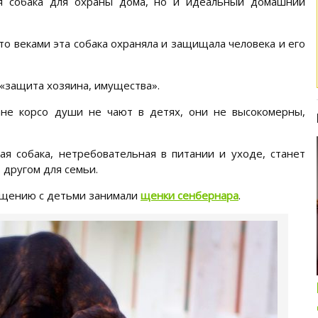
я собака для охраны дома, но и идеальный домашний
то веками эта собака охраняла и защищала человека и его
 «защита хозяина, имущества».
ане корсо души не чают в детях, они не высокомерны,
я собака, нетребовательная в питании и уходе, станет
 другом для семьи.
общению с детьми занимали
щенки сенбернара
.
Интересные подборки про кошек и
собак
ОБЗОР ПОЛНОРАЦИОННОГО
КОРМА ДЛЯ СОБАК NUTRO: