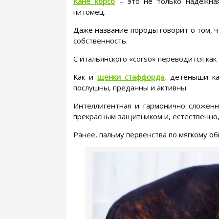
Кане корсо
– это не только надежна
питомец.
Даже название породы говорит о том, ч
собственность.
С итальянского «corso» переводится как
Как и
щенки стаффорда
, детеныши к
послушны, преданны и активны.
Интеллигентная и гармонично сложенна
прекрасным защитником и, естественно,
Ранее, пальму первенства по мягкому 