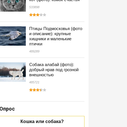
533898
Птицы Подмосковья (фото
и описание): крупные
хищники и маленькие
птички
489289
Собака алабай (фото):
добрый нрав под грозной
внешностью
485721
Опрос
Кошка или собака?