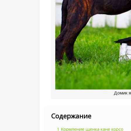
Домик я
Содержание
1
Кормление щенка кане корсо