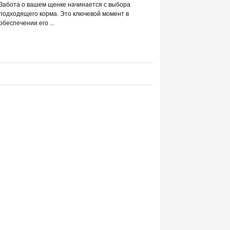
РАЗВЕИВАЕМ 
Забота о вашем щенке начинается с выбора
С DREAMIES
подходящего корма. Это ключевой момент в
обеспечении его ...
Фраза «лакомство для жи
людей ассоциируется в п
приручением и ...