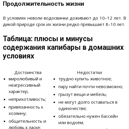
Продолжительность жизни
В условиях неволи водосвинки доживают до 10–12 лет. В
дикой природе срок их жизни редко превышает 8–10 лет.
Таблица: плюсы и минусы
содержания капибары в домашних
условиях
Достоинства
Недостатки
миролюбивый и
трудно купить животное;
неагрессивный
пару найти почти невозможно;
характер;
грызут вещи и мебель;
неприхотливость;
не могут долго оставаться в
привязанность к
одиночестве;
хозяину;
обязательно нужен бассейн
общительность и
или водоём;
любовь к ласке;