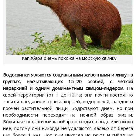
Капибара очень похожа на морскую свинку
Водосвинки являются социальными животными и живут в
группах, насчитывающих 15–20 особей, с чёткой
иерархией и одним доминантным самцом-лидером.
На
своей территории (от 1 до 10 га) они почти постоянно
заняты поеданием травы, корней, водорослей, плодов и
прочей растительной пищи. Бодрствуют днём, но при
необходимости переходят на ночной образ жизни.
Бо́льшая часть жизни капибар проходит в воде или около
неё, потому они никогда не удаляются далеко от берега
(не более 1 км). Нор они никогда не роют и гнёзд не