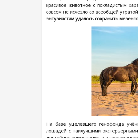
красивое животное с покладистым хар
совсем не исчезло со всеобщей утрато
энтузиастам удалось сохранить мезенск
На базе уцелевшего генофонда учён
лошадей с наилучшими экстерьерными 
достойное применение: и в современном 