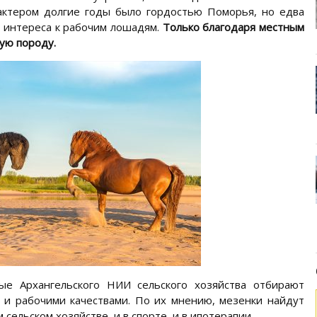
актером долгие годы было гордостью Поморья, но едва
й интереса к рабочим лошадям.
Только благодаря местным
ую породу.
ые Архангельского НИИ сельского хозяйства отбирают
и рабочими качествами. По их мнению, мезенки найдут
сельском хозяйстве, и в спорте, и в ипотерапии.