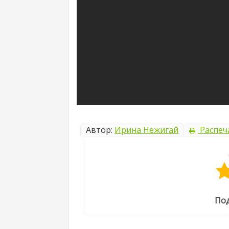
Автор:
Ирина Нежигай
Распеч
Под