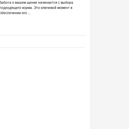
РАЗВЕИВАЕМ 
Забота о вашем щенке начинается с выбора
С DREAMIES
подходящего корма. Это ключевой момент в
обеспечении его ...
Фраза «лакомство для жи
людей ассоциируется в п
приручением и ...