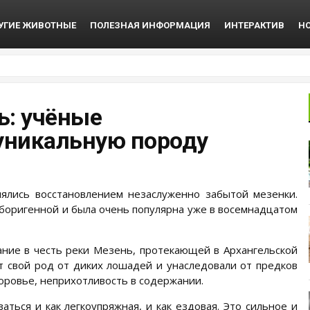
УГИЕ ЖИВОТНЫЕ
ПОЛЕЗНАЯ ИНФОРМАЦИЯ
ИНТЕРАКТИВ
Н
ь: учёные
уникальную породу
нялись восстановлением незаслуженно забытой мезенки.
аборигенной и была очень популярна уже в восемнадцатом
ние в честь реки Мезень, протекающей в Архангельской
ут свой род от диких лошадей и унаследовали от предков
оровье, неприхотливость в содержании.
ться и как легкоупряжная, и как ездовая. Это сильное и