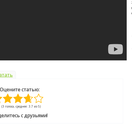
ИЗУЧАЕМ СОСТАВ НОВОГО
ПРЕМИУМ-БРЕНДА
Основа здоровья и долголетия собаки – правильное
и сбалансированное питание. Главная задача ...
атать
Оцените статью:
(3 голоса, среднее: 3.7 из 5)
елитесь с друзьями!