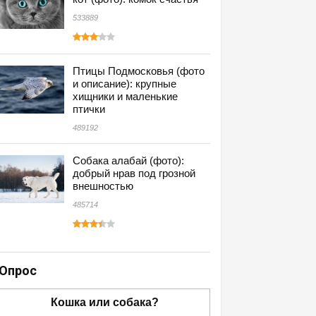
533889
Птицы Подмосковья (фото
и описание): крупные
хищники и маленькие
птички
489192
Собака алабай (фото):
добрый нрав под грозной
внешностью
485714
Опрос
Кошка или собака?