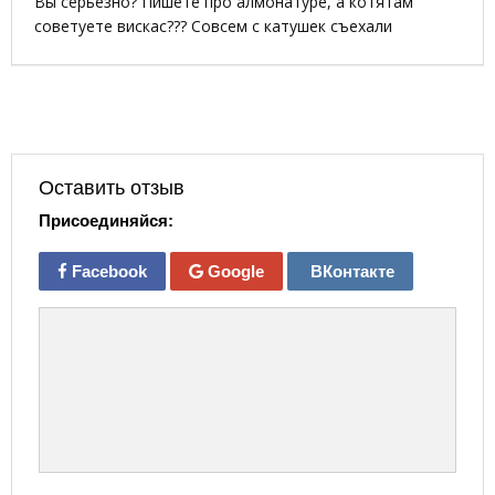
Вы серьезно? Пишете про алмонатуре, а котятам
советуете вискас??? Совсем с катушек съехали
Оставить отзыв
Присоединяйся:
Facebook
Google
ВКонтакте