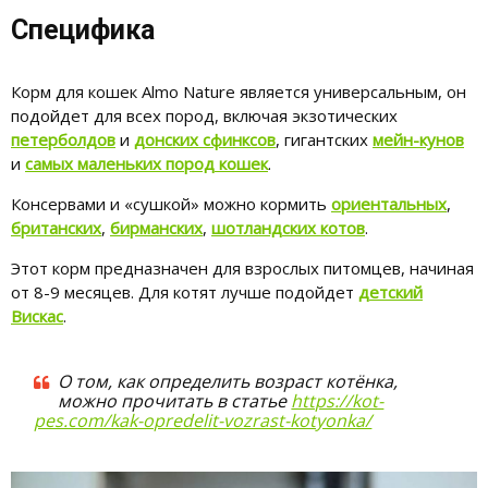
Специфика
Корм для кошек Almo Nature является универсальным, он
подойдет для всех пород, включая экзотических
петерболдов
и
донских сфинксов
, гигантских
мейн-кунов
и
самых маленьких пород кошек
.
Консервами и «сушкой» можно кормить
ориентальных
,
британских
,
бирманских
,
шотландских котов
.
Этот корм предназначен для взрослых питомцев, начиная
от 8-9 месяцев. Для котят лучше подойдет
детский
Вискас
.
О том, как определить возраст котёнка,
можно прочитать в статье
https://kot-
pes.com/kak-opredelit-vozrast-kotyonka/