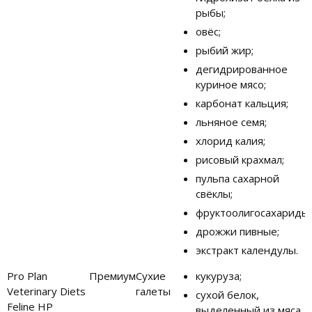
рыбы;
овёс;
рыбий жир;
дегидрированное
куриное мясо;
карбонат кальция;
льняное семя;
хлорид калия;
рисовый крахмал;
пульпа сахарной
свёклы;
фруктоолигосахариды;
дрожжи пивные;
экстракт календулы.
Pro Plan
Премиум
Сухие
кукуруза;
Veterinary Diets
галеты
сухой белок,
Feline HP
выделенный из мяса