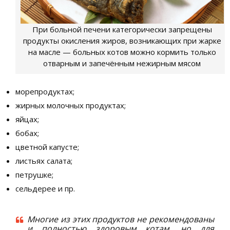
При больной печени категорически запрещены
продукты окисления жиров, возникающих при жарке
на масле — больных котов можно кормить только
отварным и запечённым нежирным мясом
морепродуктах;
жирных молочных продуктах;
яйцах;
бобах;
цветной капусте;
листьях салата;
петрушке;
сельдерее и пр.
Многие из этих продуктов не рекомендованы
и полностью здоровым котам, но для