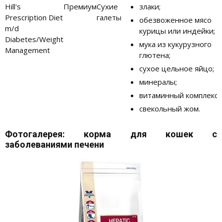
Hill's
Премиум
Сухие
злаки;
Prescription Diet
галеты
обезвоженное мясо
m/d
курицы или индейки;
Diabetes/Weight
мука из кукурузного
Management
глютена;
сухое цельное яйцо;
минералы;
витаминный комплекс;
свекольный жом.
Фотогалерея: корма для кошек с
заболеваниями печени