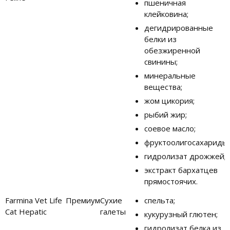
пшеничная
клейковина;
дегидрированные
белки из
обезжиренной
свинины;
минеральные
вещества;
жом цикория;
рыбий жир;
соевое масло;
фруктоолигосахариды;
гидролизат дрожжей;
экстракт бархатцев
прямостоячих.
Farmina Vet Life
Премиум
Сухие
спельта;
Cat Hepatic
галеты
кукурузный глютен;
гидролизат белка из