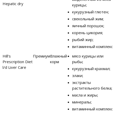
Hepatic dry
курицы;
кукурузный глютен;
свекольный жим;
яичный порошок;
корень цикория;
рыбий жир;
витаминный комплекс.
Hill's
Премиум
Влажный
мясо курицы или
Prescription Diet
корм
рыбы;
l/d Liver Care
кукурузный крахмал;
злаки;
экстракты
растительного белка;
масла и жиры;
минералы;
витаминный комплекс.