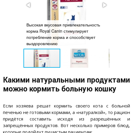
Высокая вкусовая привлекательность
Ингредиен
Care
корма Royal Canin стимулирует
Farmina Ve
емые
потребление корма и способствует
обеспечи
выздоровлению
диеты
Какими натуральными продуктами
можно кормить больную кошку
Если хозяева решат кормить своего кота с больной
печенью не готовыми кормами, а «натуралкой», то рацион
придётся составить исходя из разрешённых и
запрещённых продуктов. Вот несколько примеров блюд,
которые подойдут пушистым пациентам: