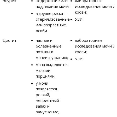
Энурез
недержание или
лабораторные
подтекание мочи;
исследования мочи и
крови;
в группе риска —
стерилизованные
УЗИ
или возрастные
особи
Цистит
частые и
лабораторные
болезненные
исследования мочи и
позывы к
крови;
мочеиспусканию;
УЗИ
моча выделяется
малыми
порциями;
у мочи
появляется
резкий,
неприятный
запах и
замутнение;