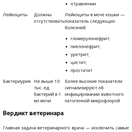
отравлении
Лейкоциты
Должны
Лейкоциты в моче кошки —
отсутствовать
показатель следующих
болезней:
гломерулонефрит;
пиелонефрит;
уретрит;
цистит;
простатит
Бактериурия
Не выше 10
Более высокие показатели
тыс. ед.
сигнализируют об
бактерий в 1
инфицировании животного
мл мочи
патогенной микрофлорой
Вердикт ветеринара
Главная задача ветеринарного врача — исключить самые