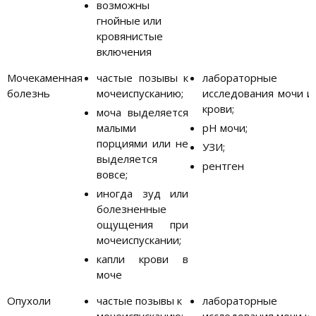
возможны
гнойные или
кровянистые
включения
Мочекаменная
частые позывы к
лабораторные
болезнь
мочеиспусканию;
исследования мочи и
крови;
моча выделяется
малыми
pH мочи;
порциями или не
УЗИ;
выделяется
рентген
вовсе;
иногда зуд или
болезненные
ощущения при
мочеиспускании;
капли крови в
моче
Опухоли
частые позывы к
лабораторные
мочеиспусканию;
исследования мочи и