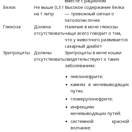
вместе с рационом
Белок
Не выше 0,3 г
Высокое содержание белка
на 1 литр
— тревожный сигнал о
патологии почек
Глюкоза
Должна
Наличие в моче глюкозы
отсутствовать
чаще всего говорит о том,
что у животного развивается
сахарный диабет
Эритроциты
Должны
Эритроциты в моче кошки
отсутствовать
свидетельствуют о таких
заболеваниях:
пиелонефрите;
камнях в мочевыводящих
путях;
гломерулонефрите;
инфекциях
мочевыводящих путей;
системной красной
волчанке;