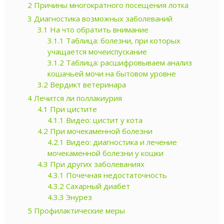
2
Причины многократного посещения лотка
3
Диагностика возможных заболеваний
3.1
На что обратить внимание
3.1.1
Таблица: болезни, при которых
учащается мочеиспускание
3.1.2
Таблица: расшифровываем анализ
кошачьей мочи на бытовом уровне
3.2
Вердикт ветеринара
4
Лечится ли поллакиурия
4.1
При цистите
4.1.1
Видео: цистит у кота
4.2
При мочекаменной болезни
4.2.1
Видео: диагностика и лечение
мочекаменной болезни у кошки
4.3
При других заболеваниях
4.3.1
Почечная недостаточность
4.3.2
Сахарный диабет
4.3.3
Энурез
5
Профилактические меры