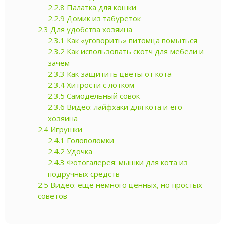
2.2.8
Палатка для кошки
2.2.9
Домик из табуреток
2.3
Для удобства хозяина
2.3.1
Как «уговорить» питомца помыться
2.3.2
Как использовать скотч для мебели и
зачем
2.3.3
Как защитить цветы от кота
2.3.4
Хитрости с лотком
2.3.5
Самодельный совок
2.3.6
Видео: лайфхаки для кота и его
хозяина
2.4
Игрушки
2.4.1
Головоломки
2.4.2
Удочка
2.4.3
Фотогалерея: мышки для кота из
подручных средств
2.5
Видео: ещё немного ценных, но простых
советов