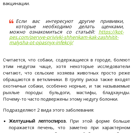
вакцинации.
Если вас интересуют другие прививки,
которые необходимо делать щенками,
можно ознакомиться со статьёй:
https://kot-
pes.com/pervye-privivki-shhenkam-kak-zashhitit-
malysha-ot-opasnyx-infekcij/
Считается, что собаки, содержащиеся в городе, болеют
этим недугом чаще, хотя некоторые исследователи
считают, что сельские хозяева животных просто реже
обращаются в ветклиники. В группу риска также входят
охотничьи собаки, особенно норные, и так называемые
рыхлые породы: бульдоги, мастифы, бладхаунды.
Почему-то часто подвержены этому недугу болонки.
Подразделяют 2 вида этого заболевания:
Желтушный лептоспироз.
При этой форме больше
поражается печень, что заметно при характерном