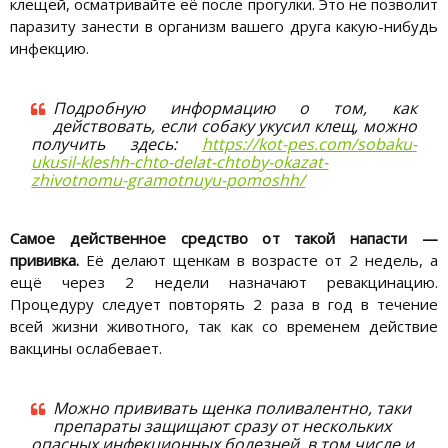
клещей, осматривайте её после прогулки. Это не позволит
паразиту занести в организм вашего друга какую-нибудь
инфекцию.
Подробную информацию о том, как
действовать, если собаку укусил клещ, можно
получить здесь:
https://kot-pes.com/sobaku-
ukusil-kleshh-chto-delat-chtoby-okazat-
zhivotnomu-gramotnuyu-pomoshh/
Самое действенное средство от такой напасти —
прививка.
Её делают щенкам в возрасте от 2 недель, а
ещё через 2 недели назначают ревакцинацию.
Процедуру следует повторять 2 раза в год в течение
всей жизни животного, так как со временем действие
вакцины ослабевает.
Можно прививать щенка поливалентно, таки
препараты защищают сразу от нескольких
опасных инфекционных болезней, в том числе и