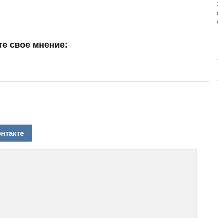
ИЗУЧАЕМ СОСТАВ НОВОГО
ПРЕМИУМ-БРЕНДА
Основа здоровья и долголетия собаки – правильное
и сбалансированное питание. Главная задача ...
е свое мнение:
нтакте