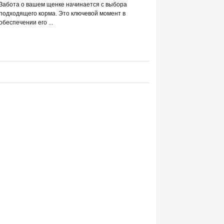
РАЗВЕИВАЕМ 
Забота о вашем щенке начинается с выбора
С DREAMIES
подходящего корма. Это ключевой момент в
обеспечении его ...
Фраза «лакомство для жи
людей ассоциируется в п
приручением и ...