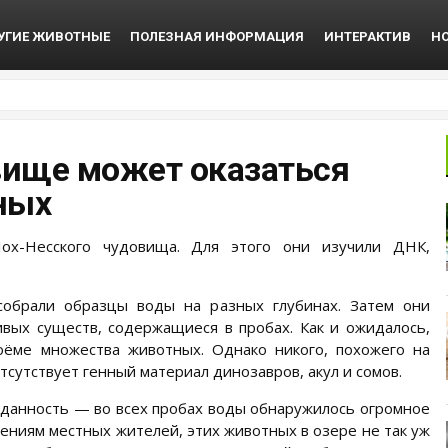
УГИЕ ЖИВОТНЫЕ
ПОЛЕЗНАЯ ИНФОРМАЦИЯ
ИНТЕРАКТИВ
Н
вище может оказаться
ных
ох-Несского чудовища. Для этого они изучили ДНК,
собрали образцы воды на разных глубинах. Затем они
ых существ, содержащиеся в пробах. Как и ожидалось,
оёме множества животных. Однако никого, похожего на
отсутствует генный материал динозавров, акул и сомов.
данность — во всех пробах воды обнаружилось огромное
дениям местных жителей, этих животных в озере не так уж