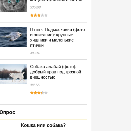
533898
Птицы Подмосковья (фото
и описание): крупные
хищники и маленькие
птички
489291
Собака алабай (фото):
добрый нрав под грозной
внешностью
485721
Опрос
Кошка или собака?