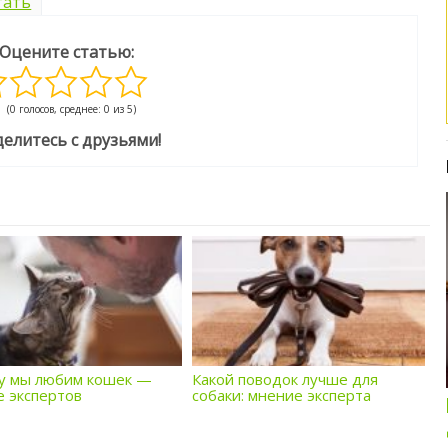
тать
Оцените статью:
(0 голосов, среднее: 0 из 5)
елитесь с друзьями!
Интересные подборки про кошек и
собак
у мы любим кошек —
Какой поводок лучше для
 экспертов
собаки: мнение эксперта
ОБЗОР ПОЛНОРАЦИОННОГО
КОРМА ДЛЯ СОБАК NUTRO: