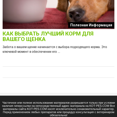
к
Полезная Информация
КАК ВЫБРАТЬ ЛУЧШИЙ КОРМ ДЛЯ
О
ВАШЕГО ЩЕНКА
Забота о вашем щенке начинается с выбора подходящего корма. Это
ключевой момент в обеспечении его ...
е
Ф
п
Частичное или полное использование материалов разрешается только при условии
наличия гиперссылки на непосредственный адрес материала на KOT-PES.COM Все
материалы сайта KOT-PES.COM носят исключительно ознакомительный характер.
Перед применением любых препаратов или процедур консультация с ветеринаром
обязательна!