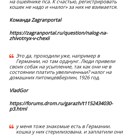
на ошейнике пса. К счастью, регистрировать
кошек не надо и «налог» за них не взимается.
Команда Zagranportal
https://zagranportal.ru/question/nalog-na-
zhivotnyx-v-chexii
Это да, проходили уже, например в
Германии, но там орднунг. Люди привели
своих собак на усыпление, так как они не в
состоянии платить увеличенныи? налог на
домашних питомцевБерлин, 1926 год.
VladGor
https://forums.drom.ru/garazh/t1152434030-
p3.html
у меня тоже знакомые есть в Германии.
кошка у них стерилизована. и заплатили они