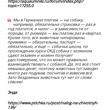
https://aquaumniki.ru/forum/index.php?
topic=17255.0
Мы в Германии платим — на собаку,
например, обязательна страховка — раз в
год платится, и налог — в зависимости от
породы, от размера — мы платим раз в квартал.
Кроме того, все животные чипированы,
прививки — обязательны, паспорт —
обязательно, и ещё — собачья школа, по
прохождении курса ОКД собака с хозяином
сдают экзамен и хозяин получает
удостоверение, что он может правильно
взаимодействовать с собакой. Да, это всё стоит
немалых денег, поэтому животных тут заводят
много раз подумав, посчитав и взвесив всё.
Зато бездомных животных тут нет от слова
совсем!
Энда
https://www.ptichka.ru/post/nalog-na-zhivotnyh-
136/