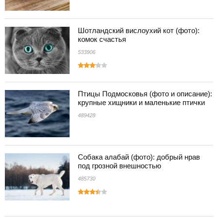
Шотландский вислоухий кот (фото):
комок счастья
533906
Птицы Подмосковья (фото и описание):
крупные хищники и маленькие птички
489428
Собака алабай (фото): добрый нрав
под грозной внешностью
485730