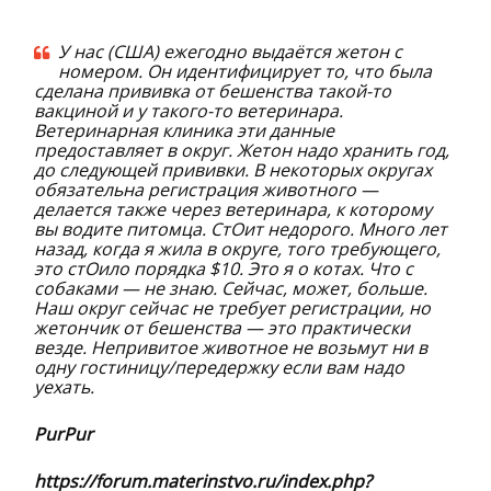
У нас (США) ежегодно выдаётся жетон с
номером. Он идентифицирует то, что была
сделана прививка от бешенства такой-то
вакциной и у такого-то ветеринара.
Ветеринарная клиника эти данные
предоставляет в округ. Жетон надо хранить год,
до следующей прививки. В некоторых округах
обязательна регистрация животного —
делается также через ветеринара, к которому
вы водите питомца. СтОит недорого. Много лет
назад, когда я жила в округе, того требующего,
это стОило порядка $10. Это я о котах. Что с
собаками — не знаю. Сейчас, может, больше.
Наш округ сейчас не требует регистрации, но
жетончик от бешенства — это практически
везде. Непривитое животное не возьмут ни в
одну гостиницу/передержку если вам надо
уехать.
PurPur
https://forum.materinstvo.ru/index.php?