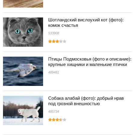
Шотландский вислоухий кот (фото):
комок счастья
533908
Птицы Подмосковья (фото и описание):
крупные хищники и маленькие птички
489481
Собака алабай (фото): добрый нрав
под грозной внешностью
485734