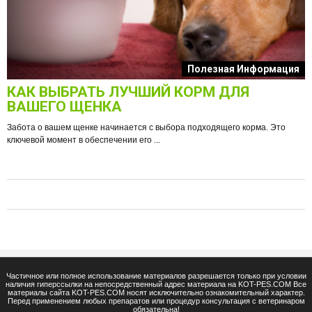
к
Полезная Информация
КАК ВЫБРАТЬ ЛУЧШИЙ КОРМ ДЛЯ
О
ВАШЕГО ЩЕНКА
Забота о вашем щенке начинается с выбора подходящего корма. Это
ключевой момент в обеспечении его ...
е
Ф
п
Частичное или полное использование материалов разрешается только при условии
наличия гиперссылки на непосредственный адрес материала на KOT-PES.COM Все
материалы сайта KOT-PES.COM носят исключительно ознакомительный характер.
Перед применением любых препаратов или процедур консультация с ветеринаром
обязательна!