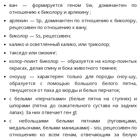
ван — формируется геном Sw, доминантен по
отношению к биколору и арлекину ;
арлекин — Sp, доминантен по отношению к биколору,
рецессивен по отношению к вану;
биколор — Ss, рецессивен;
калико и осветлённый калико, или триколор;
такседо или смокинг;
колор-поинт биколор — образуется на колор-поинтых
окрасах, делая спину и бока животного темнее;
сноушу — характерен только для породы сноу-шу,
образуется с помощью большого белого пятна,
тянущегося от паха до морды и белых перчаток;
с белыми «перчатками» (белые пятна на ступнях) и
шпорами (пятна до скакательного сустава на задних
лапах). За них отвечает ген gl;
с небольшими белыми пятнами (пуговицами,
медальонами, белыми манишками) - sisi, рецессивен по
отношению ко всем генам, отвечающим за белую