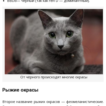
ВВDd— чёрный (так как ген D — доминантный).
От чёрного происходят многие окрасы
Рыжие окрасы
Второе название рыжих окрасов — феомеланистические.