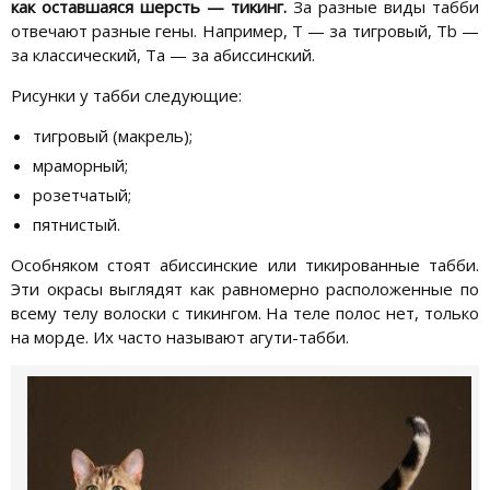
как оставшаяся шерсть — тикинг.
За разные виды табби
отвечают разные гены. Например, T — за тигровый, Tb —
за классический, Ta — за абиссинский.
Рисунки у табби следующие:
тигровый (макрель);
мраморный;
розетчатый;
пятнистый.
Особняком стоят абиссинские или тикированные табби.
Эти окрасы выглядят как равномерно расположенные по
всему телу волоски с тикингом. На теле полос нет, только
на морде. Их часто называют агути-табби.