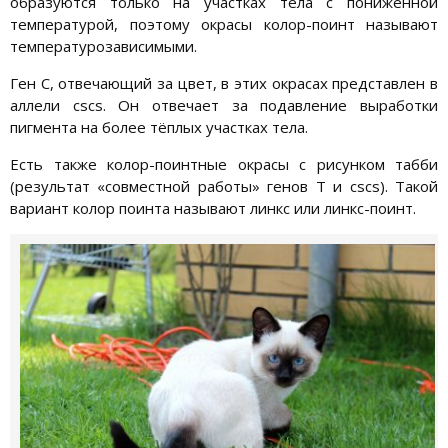
образуются только на участках тела с пониженной
температурой, поэтому окрасы колор-поинт называют
температурозависимыми.
Ген С, отвечающий за цвет, в этих окрасах представлен в
аллели сscs. Он отвечает за подавление выработки
пигмента на более тёплых участках тела.
Есть также колор-поинтные окрасы с рисунком табби
(результат «совместной работы» генов Т и сscs). Такой
вариант колор поинта называют линкс или линкс-поинт.