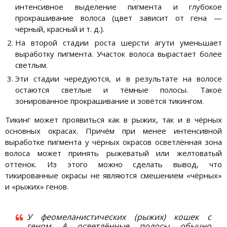
интенсивное выделение пигмента и глубокое
прокрашивание волоса (цвет зависит от гена —
чёрный, красный и т. д.).
На второй стадии роста шерсти агути уменьшает
выработку пигмента. Участок волоса вырастает более
светлым.
Эти стадии чередуются, и в результате на волосе
остаются светлые и тёмные полосы. Такое
зонированное прокрашивание и зовётся тикингом.
Тикинг может проявиться как в рыжих, так и в чёрных
основных окрасах. Причём при менее интенсивной
выработке пигмента у чёрных окрасов осветлённая зона
волоса может принять рыжеватый или желтоватый
оттенок. Из этого можно сделать вывод, что
тикированные окрасы не являются смешением «чёрных»
и «рыжих» генов.
У феомеланистических (рыжих) кошек с
геном А осветлённые полосы обычно