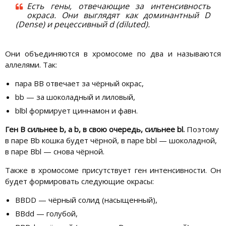
Есть гены, отвечающие за интенсивность
окраса. Они выглядят как доминантный D
(Dense) и рецессивный d (diluted).
Они объединяются в хромосоме по два и называются
аллелями. Так:
пара ВВ отвечает за чёрный окрас,
bb — за шоколадный и лиловый,
blbl формирует циннамон и фавн.
Ген В сильнее b, а b, в свою очередь, сильнее bl.
Поэтому
в паре Bb кошка будет чёрной, в паре bbl — шоколадной,
в паре Bbl — снова чёрной.
Также в хромосоме присутствует ген интенсивности. Он
будет формировать следующие окрасы:
ВВDD — чёрный солид (насыщенный),
BBdd — голубой,