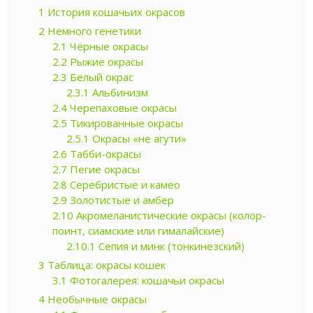
1
История кошачьих окрасов
2
Немного генетики
2.1
Чёрные окрасы
2.2
Рыжие окрасы
2.3
Белый окрас
2.3.1
Альбинизм
2.4
Черепаховые окрасы
2.5
Тикированные окрасы
2.5.1
Окрасы «не агути»
2.6
Табби-окрасы
2.7
Пегие окрасы
2.8
Серебристые и камео
2.9
Золотистые и амбер
2.10
Акромеланистические окрасы (колор-
поинт, сиамские или гималайские)
2.10.1
Сепия и минк (тонкинезский)
3
Таблица: окрасы кошек
3.1
Фотогалерея: кошачьи окрасы
4
Необычные окрасы