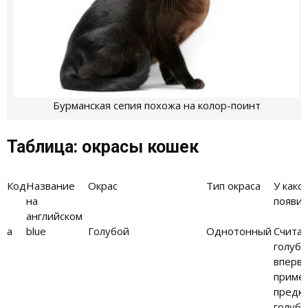
Бурманская сепия похожа на колор-поинт
Таблица: окрасы кошек
Код
Название
Окрас
Тип окраса
У како
на
появил
английском
а
blue
Голубой
Однотонный
Считае
голубо
впервы
пример
предко
голубы