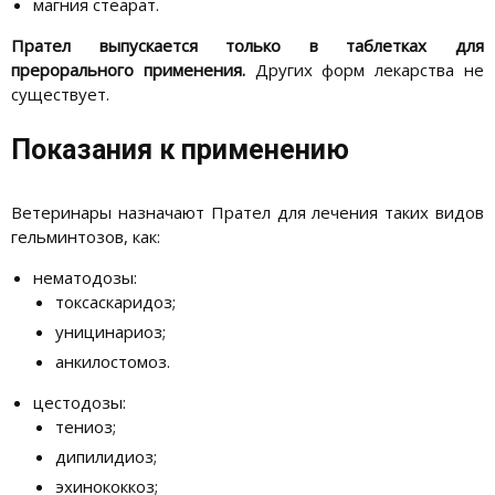
магния стеарат.
Прател выпускается только в таблетках для
прерорального применения.
Других форм лекарства не
существует.
Показания к применению
Ветеринары назначают Прател для лечения таких видов
гельминтозов, как:
нематодозы:
токсаскаридоз;
уницинариоз;
анкилостомоз.
цестодозы:
тениоз;
дипилидиоз;
эхинококкоз;