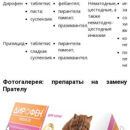
Дирофен
таблетки;
фебантел;
Нематодные,
ин
цестодные, а
заб
паста;
пирантела
также
памоат;
сос
суспензия.
нематодно-
хир
празиквантел.
цестодные
вме
инвазии
ко
Празицид
таблетки;
пирантела
нед
памоат;
сладкая
по
суспензия.
празиквантел.
печ
нед
Фотогалерея: препараты на замену
Прателу