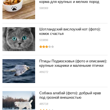
корма для крупных и мелких пород
598369
Шотландский вислоухий кот (фото):
комок счастья
533896
Птицы Подмосковья (фото и описание):
крупные хищники и маленькие птички
489272
Собака алабай (фото): добрый нрав
под грозной внешностью
485718