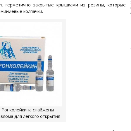
ИЗУЧАЕМ СОСТАВ НОВОГО
л, герметично закрытые крышками из резины, которые
ПРЕМИУМ-БРЕНДА
миниевые колпачки.
Основа здоровья и долголетия собаки – правильное
и сбалансированное питание. Главная задача ...
 Ронколейкина снабжены
злома для лёгкого открытия