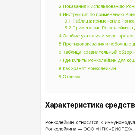
2
Показания к использованию Ронк
3
Инструкция по применению Рон
3.1
Таблица: применение Ронко
3.2
Применение Ронколейкина 
4
Особые указания и меры предо
5
Противопоказания и побочные д
6
Таблица: сравнительный обзор 
7
Где купить Ронколейкин для ко
8
Как хранят Ронколейкин
9
Отзывы
Характеристика средств
Ронколейкин относится к иммуномоду
Ронколейкина — ООО «НПК «БИОТЕХ».