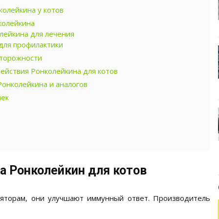
олейкина у котов
колейкина
лейкина для лечения
для профилактики
сторожности
ействия Ронколейкина для котов
Ронколейкина и аналогов
шек
а Ронколейкин для котов
ляторам, они улучшают иммунный ответ. Производитель