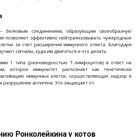
а
 — белковым соединением, образующим своеобразную
рая позволяет эффективно нейтрализовывать чужеродные
летки за счёт расширения иммунного ответа. Благодаря
чают сигналы, куда им двигаться и что делать.
ами 1 типа (разновидностью Т-лимфоцитов) в ответ на
м, которое иммунитет распознаёт как генетически
 активацию иммунных клеток, осуществляющих надзор в
за разрушение антигена. Это защищает от:
нию Ронколейкина у котов