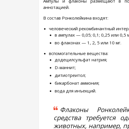
Ампулы и флаконы размещают в по
аннотацией.
В состав Ронколейкина входят:
человеческий рекомбинантный интер
в ампулах — 0,05; 0,1; 0,25 или 0,5 м
во флаконах — 1, 2, 5 или 10 мг.
вспомогательные вещества:
додецилсульфат натрия;
D-маннит;
дитиотреитол;
бикарбонат аммония;
вода для инъекций.
Флаконы Ронколей
средства требуется о
животных, например, п