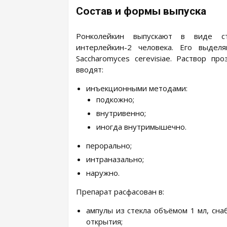
Состав и формы выпуска
Ронколейкин выпускают в виде ст
интерлейкин-2 человека. Его выде
Saccharomyces cerevisiae. Раствор пр
вводят:
инъекционными методами:
подкожно;
внутривенно;
иногда внутримышечно.
перорально;
интраназально;
наружно.
Препарат расфасован в:
ампулы из стекла объёмом 1 мл, сн
открытия;