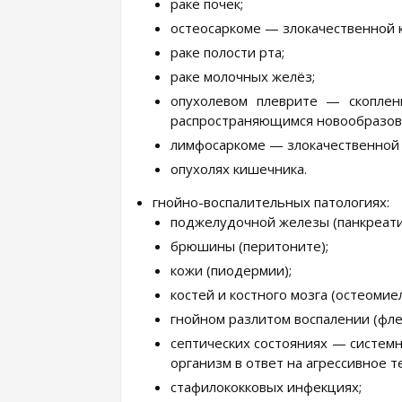
раке почек;
остеосаркоме — злокачественной к
раке полости рта;
раке молочных желёз;
опухолевом плеврите — скоплен
распространяющимся новообразов
лимфосаркоме — злокачественной 
опухолях кишечника.
гнойно-воспалительных патологиях:
поджелудочной железы (панкреати
брюшины (перитоните);
кожи (пиодермии);
костей и костного мозга (остеомиел
гнойном разлитом воспалении (фле
септических состояниях — системн
организм в ответ на агрессивное 
стафилококковых инфекциях;