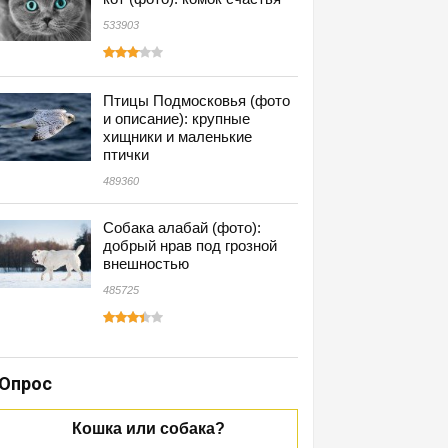
533903
Птицы Подмосковья (фото
и описание): крупные
хищники и маленькие
птички
489360
Собака алабай (фото):
добрый нрав под грозной
внешностью
485725
Опрос
Кошка или собака?