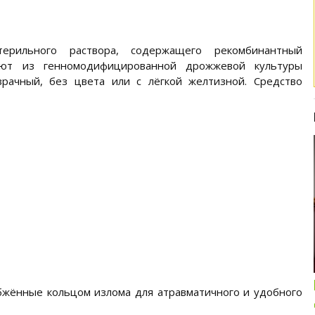
ерильного раствора, содержащего рекомбинантный
ляют из генномодифицированной дрожжевой культуры
озрачный, без цвета или с лёгкой желтизной. Средство
Интересные подборки про кошек и
собак
ОБЗОР ПОЛНОРАЦИОННОГО
абжённые кольцом излома для атравматичного и удобного
КОРМА ДЛЯ СОБАК NUTRO: