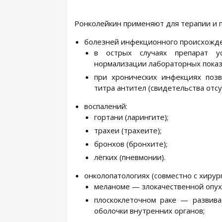
Ронколейкин применяют для терапии и 
болезней инфекционного происхожде
в острых случаях препарат ус
нормализации лабораторных показ
при хронических инфекциях позв
титра антител (свидетельства отсу
воспалений:
гортани (ларингите);
трахеи (трахеите);
бронхов (бронхите);
лёгких (пневмонии).
онколопатологиях (совместно с хирур
меланоме — злокачественной опух
плоскоклеточном раке — развива
оболочки внутренних органов;