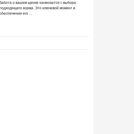
РАЗВЕИВАЕМ 
Забота о вашем щенке начинается с выбора
С DREAMIES
подходящего корма. Это ключевой момент в
обеспечении его ...
Фраза «лакомство для жи
людей ассоциируется в п
приручением и ...