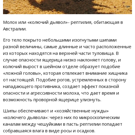
Молох или «колючий дьявол»- рептилия, обитающая в
Австралии.
Его тело покрыто небольшими изогнутыми шипами
разной величины, самые длинные и часто расположенные
из которых находятся на верхней части туловища. В
случае опасности ящерица низко наклоняет голову, и
колючий вырост в шейном отделе образует подобие
«ложной головы», которая отвлекает внимание хищника
от настоящей. Подобие рогов, устремленных в сторону
нападающего противника, создает эффект показной
опасности и агрессивности молоха, что дает время и
возможность проворной ящерице улизнуть.
Шипы обеспечивают и «хозяйственные нужды»
«колючего дьявола»: через них по микроскопическим
каналам между чешуйками в пасть рептилии попадает
собравшаяся влага в виде росы и осадков.