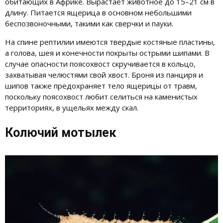
обитающих в Африке. Вырастает животное до 15–21 см в
длину. Питается ящерица в основном небольшими
беспозвоночными, такими как сверчки и пауки.
На спине рептилии имеются твердые костяные пластины,
а голова, шея и конечности покрыты острыми шипами. В
случае опасности поясохвост скручивается в кольцо,
захватывая челюстями свой хвост. Броня из панциря и
шипов также предохраняет тело ящерицы от травм,
поскольку поясохвост любит селиться на каменистых
территориях, в ущельях между скал.
Колючий мотылек