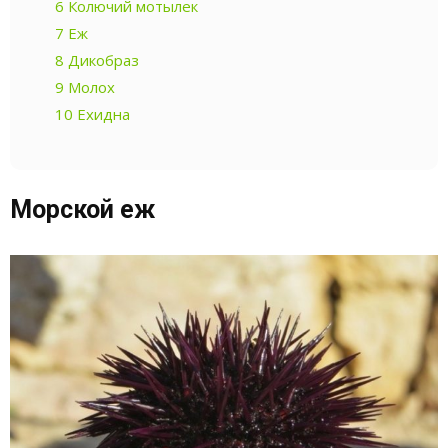
6
Колючий мотылек
7
Еж
8
Дикобраз
9
Молох
10
Ехидна
Морской еж