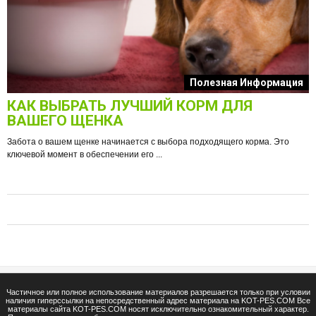
к
Полезная Информация
КАК ВЫБРАТЬ ЛУЧШИЙ КОРМ ДЛЯ
О
ВАШЕГО ЩЕНКА
Забота о вашем щенке начинается с выбора подходящего корма. Это
ключевой момент в обеспечении его ...
е
Ф
п
Частичное или полное использование материалов разрешается только при условии
наличия гиперссылки на непосредственный адрес материала на KOT-PES.COM Все
материалы сайта KOT-PES.COM носят исключительно ознакомительный характер.