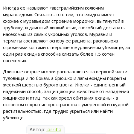
Иногда ее называют «австралийским колючим
муравьедом». Связано это с тем, что ехидна имеет
схожее с муравьедом строение мордочки, вытянутой в
трубочку, и длинный липкий язык, способный доставать
насекомых из самых укромных уголков. Муравьи и
термиты составляют основу ее рациона, расковыряв
огромными когтями отверстие в муравьином убежище, за
один раз ехидна способна слизать более 1.5 сотен
насекомых.
Длинные острые иголки располагаются на верхней части
туловища и по бокам, а брюшко и лапы ехидны покрыты
жесткой шерстью бурого цвета. Иголки - единственный
надежный способ, защищающий животное от нападения
хищников и птиц, так как ореол обитания ехидны - в
основном открытые пространства с умеренной и скудной
растительностью, где трудно укрыться или найти
убежище.
Автор:
iarriba