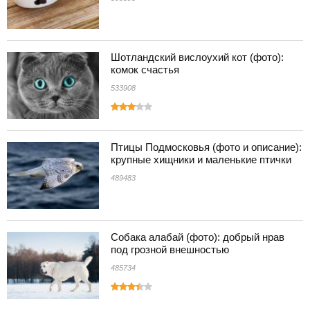
Шотландский вислоухий кот (фото):
комок счастья
533908
Птицы Подмосковья (фото и описание):
крупные хищники и маленькие птички
489483
Собака алабай (фото): добрый нрав
под грозной внешностью
485734