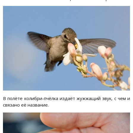
В полёте колибри-пчёлка издаёт жужжащий звук, с чем и
связано её название.