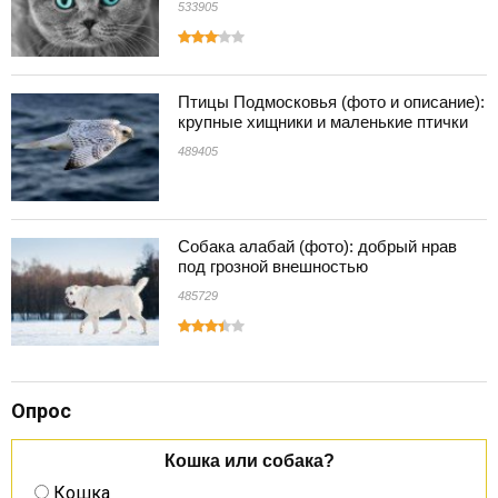
533905
Птицы Подмосковья (фото и описание):
крупные хищники и маленькие птички
489405
Собака алабай (фото): добрый нрав
под грозной внешностью
485729
Опрос
Кошка или собака?
Кошка