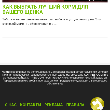
КАК ВЫБРАТЬ ЛУЧШИЙ КОРМ ДЛЯ
О
ВАШЕГО ЩЕНКА
Забота о вашем щенке начинается с выбора подходящего корма. Это
ключевой момент в обеспечении его ...
е
Ф
п
Частичное или полное использование материалов разрешается только при условии
наличия гиперссылки на непосредственный адрес материала на KOT-PES.COM Все
материалы сайта KOT-PES.COM носят исключительно ознакомительный характер.
Перед применением любых препаратов или процедур консультация с ветеринаром
обязательна!
О НАС
КОНТАКТЫ
РЕКЛАМА
ПРАВИЛА