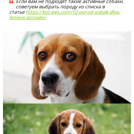
Если вам не подходят такие активные собаки,
советуем выбрать породу из списка в
статье
https://kot-pes.com/10-porod-sobak-dlya-
lenivyx-xozyaev/