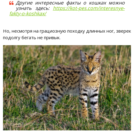
Другие интересные факты о кошках можно
узнать здесь:
https://kot-pes.com/interesnye-
fakty-o-koshkax/
Но, несмотря на грациозную походку длинных ног, зверек
подолгу бегать не привык.