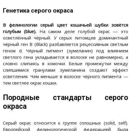
Генетика серого окраса
В фелинологии серый цвет кошачьей шубки зовётся
голубым (blue).
На самом деле голубой окрас — это
осветлённый чёрный. У серых питомцев доминантный
чёрный ген B (Black) разбавляется рецессивным светлым
геном d. Чёрный пигмент (зумеланин) под влиянием
светлого гена укладывается в волоске не равномерно, а
словно слипаясь в комочки. Белые промежутки между
слипшимися гранулами зумеланина создают эффект
осветления. Чем меньше в волоске чёрного пигмента —
тем светлее окрас кошки.
Породные стандарты серого
окраса
Серый окрас относится к группе сплошных (solid, self).
Европейской фелинологической федерацией была