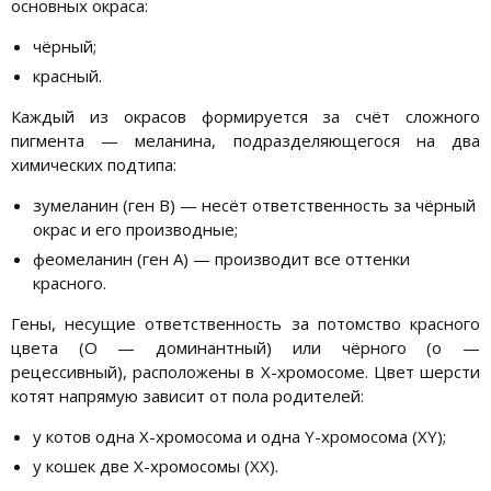
основных окраса:
чёрный;
красный.
Каждый из окрасов формируется за счёт сложного
пигмента — меланина, подразделяющегося на два
химических подтипа:
зумеланин (ген B) — несёт ответственность за чёрный
окрас и его производные;
феомеланин (ген A) — производит все оттенки
красного.
Гены, несущие ответственность за потомство красного
цвета (O — доминантный) или чёрного (o —
рецессивный), расположены в X-хромосоме. Цвет шерсти
котят напрямую зависит от пола родителей:
у котов одна X-хромосома и одна Y-хромосома (XY);
у кошек две X-хромосомы (XX).