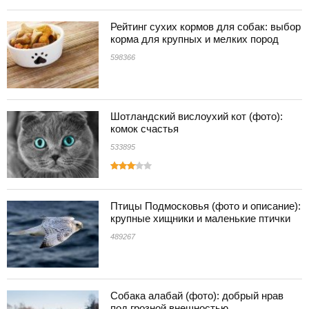
Рейтинг сухих кормов для собак: выбор
корма для крупных и мелких пород
598366
Шотландский вислоухий кот (фото):
комок счастья
533895
Птицы Подмосковья (фото и описание):
крупные хищники и маленькие птички
489267
Собака алабай (фото): добрый нрав
под грозной внешностью