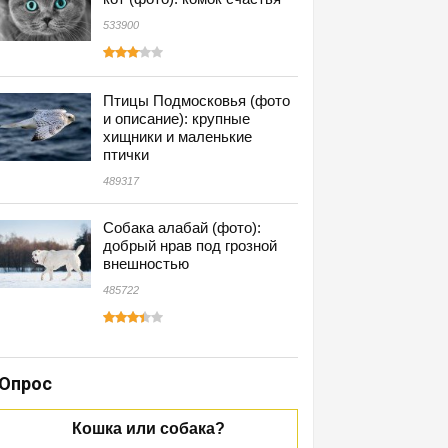
533900
Птицы Подмосковья (фото
и описание): крупные
хищники и маленькие
птички
489317
Собака алабай (фото):
добрый нрав под грозной
внешностью
485722
Опрос
Кошка или собака?