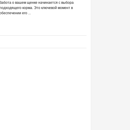
РАЗВЕИВАЕМ 
Забота о вашем щенке начинается с выбора
С DREAMIES
подходящего корма. Это ключевой момент в
обеспечении его ...
Фраза «лакомство для жи
людей ассоциируется в п
приручением и ...