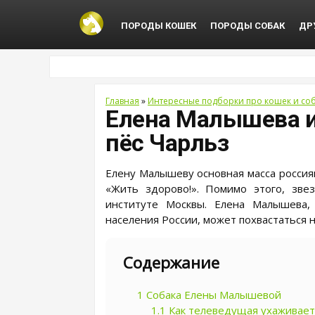
ПОРОДЫ КОШЕК
ПОРОДЫ СОБАК
ДР
Главная
»
Интересные подборки про кошек и со
Елена Малышева и
пёс Чарльз
Елену Малышеву основная масса россия
«Жить здорово!». Помимо этого, зве
институте Москвы. Елена Малышева,
населения России, может похвастаться
Содержание
1
Собака Елены Малышевой
1.1
Как телеведущая ухаживает