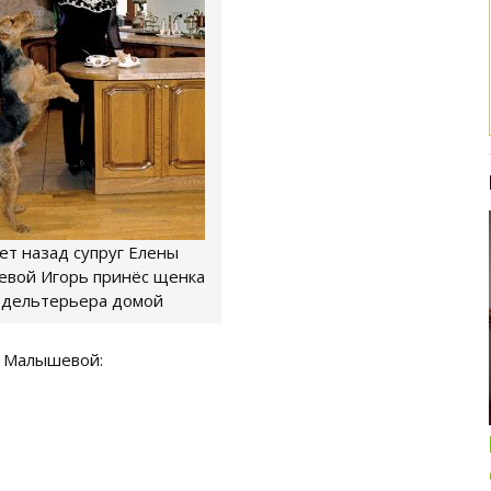
лет назад супруг Елены
вой Игорь принёс щенка
рдельтерьера домой
ы Малышевой:
Интересные подборки про кошек и
собак
ОБЗОР ПОЛНОРАЦИОННОГО
КОРМА ДЛЯ СОБАК NUTRO: