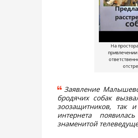
На простора
привлечении
ответственно
отстре
Заявление Малышево
бродячих собак вызва
зоозащитников, так 
интернета появилас
знаменитой телеведущей