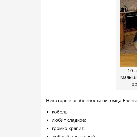
10 
Малыше
э
Некоторые особенности питомца Елен
кобель;
любит сладкое;
громко храпит;
добрый и ласковый.