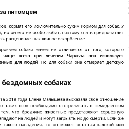
ИЗУЧАЕМ СОСТАВ НОВОГО
ПРЕМИУМ-БРЕНДА
 за питомцем
Основа здоровья и долголетия собаки – правильное
и сбалансированное питание. Главная задача ...
ое, кормят его исключительно сухим кормом для собак. У
, но он его не особо любит, поэтому спать предпочитает
!» расценивает как личное оскорбление.
оровьем собаки ничем не отличается от того, которого
чаще всего при лечении Чарльза она использует
ченные для людей
. Но для собаки она отмеряет детскую
 бездомных собаках
рта 2018 года Елена Малышева высказала своё отношение
то таких псов необходимо отстреливать в немедленном
с тем, что бродячие животные представляют серьёзную
падают на людей и могут загрызть их до смерти. Если же
е такого нападения, то он может остаться калекой или