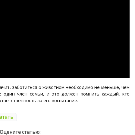
значит, заботиться о животном необходимо не меньше, чем
 один член семьи, и это должен помнить каждый, кто
ответственность за его воспитание.
атать
Оцените статью: