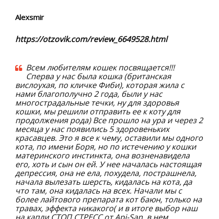
Alexsmir
https://otzovik.com/review_6649528.html
Всем любителям кошек посвящается!!!
Сперва у нас была кошка (британская
вислоухая, по кличке Фиби), которая жила с
нами благополучно 2 года, были у нас
многострадальные течки, ну для здоровья
кошки, мы решили отправить ее к коту для
продолжения рода) Все прошло на ура и через 2
месяца у нас появились 5 здоровеньких
красавцев. Это я все к чему, оставили мы одного
кота, по имени Боря, но по истечению у кошки
материнского инстинкта, она возненавидела
его, хоть и сын он ей. У нее началась настоящая
депрессия, она не ела, похудела, пострашнела,
начала вылезать шерсть, кидалась на кота, да
что там, она кидалась на всех. Начали мы с
более лайтового препарата кот баюн, только на
травах, эффекта никакого( и в итоге выбор наш
на капли СТОП СТРЕСС от Api-San, в нем