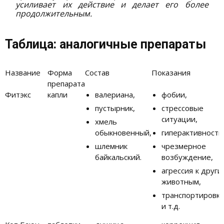
усиливает их действие и делает его более
продолжительным.
Таблица: аналогичные препараты
Название
Форма
Состав
Показания
препарата
Фитэкс
капли
валериана,
фобии,
пустырник,
стрессовые
ситуации,
хмель
обыкновенный,
гиперактивность
шлемник
чрезмерное
байкальский.
возбуждение,
агрессия к други
животным,
транспортировка
и т.д.