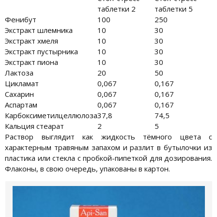
таблетки 2
таблетки 5
Фенибут
100
250
Экстракт шлемника
10
30
Экстракт хмеля
10
30
Экстракт пустырника
10
30
Экстракт пиона
10
30
Лактоза
20
50
Цикламат
0,067
0,167
Сахарин
0,067
0,167
Аспартам
0,067
0,167
Карбоксиметилцеллюлоза
37,8
74,5
Кальция стеарат
2
5
Раствор выглядит как жидкость тёмного цвета с
характерным травяным запахом и разлит в бутылочки из
пластика или стекла с пробкой-пипеткой для дозирования.
Флаконы, в свою очередь, упакованы в картон.