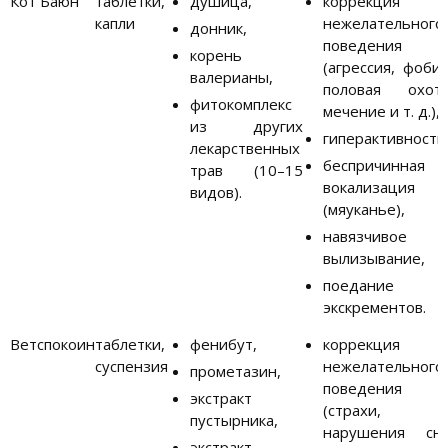
Кот Баюн
таблетки,
душица,
коррекция
капли
нежелательного
донник,
поведения
корень
(агрессия, фобии
валерианы,
половая охота
фитокомплекс
мечение и т. д.),
из других
гиперактивность
лекарственных
беспричинная
трав (10–15
вокализация
видов).
(мяуканье),
навязчивое
вылизывание,
поедание
экскрементов.
Ветспокоин
таблетки,
фенибут,
коррекция
суспензия
нежелательного
прометазин,
поведения
экстракт
(страхи,
пустырника,
нарушения сна
экстракт