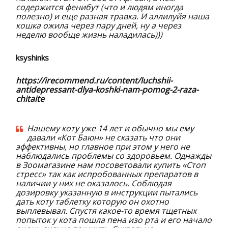
содержится фенибут (что и людям иногда
полезно) и еще разная травка. И аллилуйя наша
кошка ожила через пару дней, ну а через
неделю вообще жизнь наладилась)))
ksyshinks
https://irecommend.ru/content/luchshii-
antidepressant-dlya-koshki-nam-pomog-2-raza-
chitaite
Нашему коту уже 14 лет и обычно мы ему
давали «Кот Баюн» не сказать что они
эффективны, но главное при этом у него не
наблюдались проблемы со здоровьем. Однажды
в Зоомагазине нам посоветовали купить «Стоп
стресс» так как испробованных препаратов в
наличии у них не оказалось. Соблюдая
дозировку указанную в инструкции пытались
дать коту таблетку которую он охотно
выплевывал. Спустя какое-то время тщетных
попыток у кота пошла пена изо рта и его начало