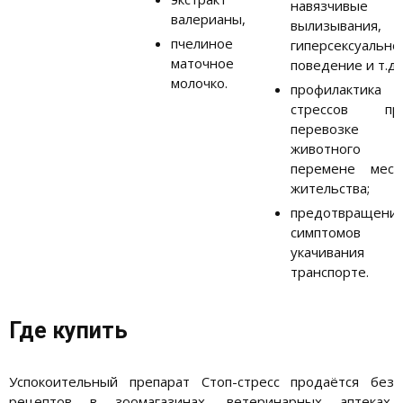
навязчивые
валерианы,
вылизывания,
пчелиное
гиперсексуально
маточное
поведение и т.д.)
молочко.
профилактика
стрессов пр
перевозке
животного 
перемене мест
жительства;
предотвращени
симптомов
укачивания 
транспорте.
Где купить
Успокоительный препарат Стоп-стресс продаётся без
рецептов в зоомагазинах, ветеринарных аптеках,