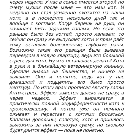
через неделю. У нас в семье имеется второй по
счету мужик после меня — это наш кот. И
недавно он стал усиленно охотится на наши
ноги, а в последние несколько дней так и
вообще с когтями. Когда берешь на руки, он
начинает бить задними лапами. Но если это
раньше было без когтей, просто лапками, то
сейчас он сразу же выпускает когти и прям рвёт
кожу. оставляя болезненные, глубокие раны.
Возможно такая его реакция была вызвана
переездом в новую квартиру, ведь это большой
стресс для кота. Ну что оставалось делать? Кота
в руки и в ближайшую ветеринарную клинику.
Сделали анализ на бешенство, и ничего не
выявили. Оно и понятно, ведь кот у нас
домашний и подцепить его было просто
неоткуда. По итогу врач прописал Августу капли
Анти-стресс. Эффект заметен далеко не сразу, а
через неделю. Эффект выражается в
практически полной индифферентности кота к
происходящему. А потом уже он немного
оживает и перестает с когтями бросаться.
Каплями довольны, советую, хотя и пришлось
выложить за них неплохую сумму, но сколько
будет длится эффект — пока не понятно.