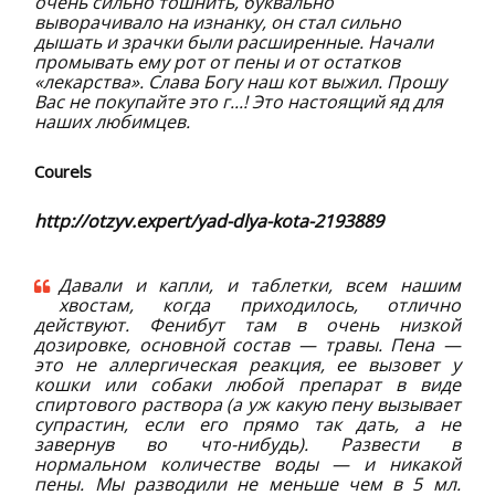
очень сильно тошнить, буквально
выворачивало на изнанку, он стал сильно
дышать и зрачки были расширенные. Начали
промывать ему рот от пены и от остатков
«лекарства». Слава Богу наш кот выжил. Прошу
Вас не покупайте это г...! Это настоящий яд для
наших любимцев.
Courels
http://otzyv.expert/yad-dlya-kota-2193889
Давали и капли, и таблетки, всем нашим
хвостам, когда приходилось, отлично
действуют. Фенибут там в очень низкой
дозировке, основной состав — травы. Пена —
это не аллергическая реакция, ее вызовет у
кошки или собаки любой препарат в виде
спиртового раствора (а уж какую пену вызывает
супрастин, если его прямо так дать, а не
завернув во что-нибудь). Развести в
нормальном количестве воды — и никакой
пены. Мы разводили не меньше чем в 5 мл.