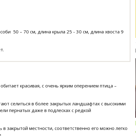
оби 50 – 70 см, длина крыла 25 - 30 см, длина хвоста 9
т.
обитает красивая, с очень ярким оперением птица –
тают селиться в более закрытых ландшафтах с высокими
Интересные подборки про кошек и
ели пернатых даже в подлесках с редкой
собак
ОБЗОР ПОЛНОРАЦИОННОГО
ь в закрытой местности, соответственно его можно легко
КОРМА ДЛЯ СОБАК NUTRO:
.