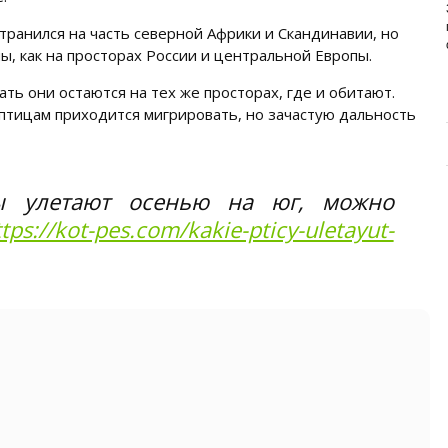
ИЗУЧАЕМ СОСТАВ НОВОГО
ПРЕМИУМ-БРЕНДА
транился на часть северной Африки и Скандинавии, но
Основа здоровья и долголетия собаки – правильное
ы, как на просторах России и центральной Европы.
и сбалансированное питание. Главная задача ...
ть они остаются на тех же просторах, где и обитают.
птицам приходится мигрировать, но зачастую дальность
ы улетают осенью на юг, можно
tps://kot-pes.com/kakie-pticy-uletayut-