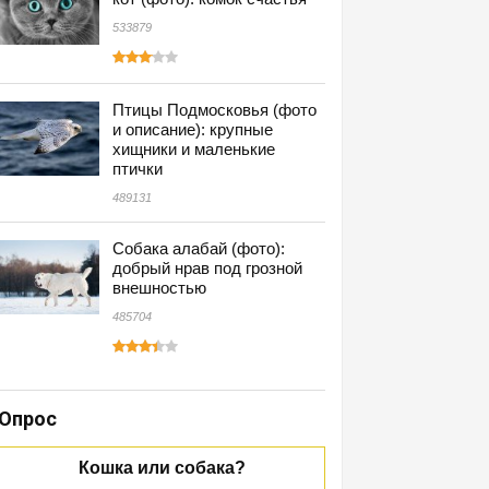
533879
Птицы Подмосковья (фото
и описание): крупные
хищники и маленькие
птички
489131
Собака алабай (фото):
добрый нрав под грозной
внешностью
485704
Опрос
Кошка или собака?