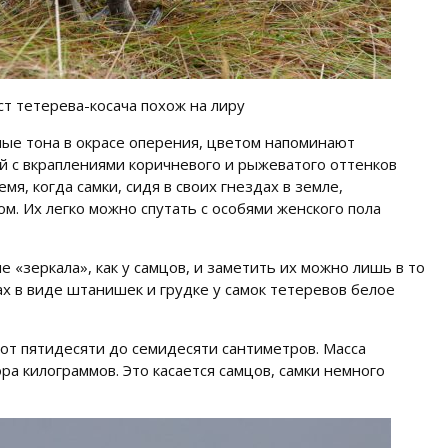
т тетерева-косача похож на лиру
ые тона в окрасе оперения, цветом напоминают
ый с вкраплениями коричневого и рыжеватого оттенков
мя, когда самки, сидя в своих гнездах в земле,
м. Их легко можно спутать с особями женского пола
 «зеркала», как у самцов, и заметить их можно лишь в то
пах в виде штанишек и грудке у самок тетеревов белое
от пятидесяти до семидесяти сантиметров. Масса
ра килограммов. Это касается самцов, самки немного