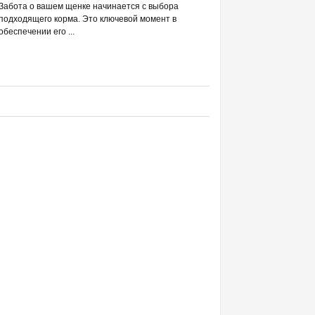
РАЗВЕИВАЕМ 
Забота о вашем щенке начинается с выбора
С DREAMIES
подходящего корма. Это ключевой момент в
обеспечении его ...
Фраза «лакомство для жи
людей ассоциируется в п
приручением и ...