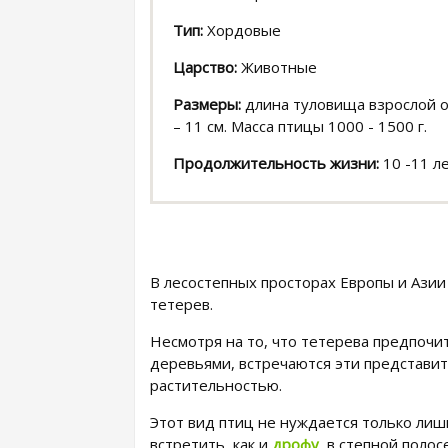
Тип:
Хордовые
Царство:
Животные
Размеры:
длина туловища взрослой ос
– 11 см. Масса птицы 1000 - 1500 г.
Продолжительность жизни:
10 -11 ле
В лесостепных просторах Европы и Азии 
тетерев.
Несмотря на то, что тетерева предпочи
деревьями, встречаются эти представит
растительностью.
Этот вид птиц не нуждается только лиш
встретить, как и
дрофу
, в степной полосе