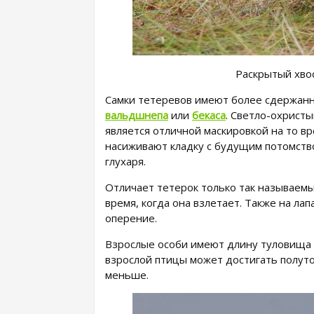
Раскрытый хвос
Самки тетеревов имеют более сдержанн
вальдшнепа
или
бекаса
. Светло-охрист
является отличной маскировкой на то вре
насиживают кладку с будущим потомство
глухаря.
Отличает тетерок только так называемые
время, когда она взлетает. Также на ла
оперение.
Взрослые особи имеют длину туловища 
взрослой птицы может достигать полуто
меньше.