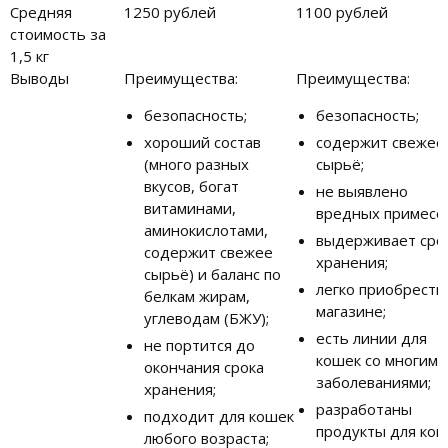
Средняя
1250 рублей
1100 рублей
стоимость за
1,5 кг
Выводы
Преимущества:
Преимущества:
безопасность;
безопасность;
хороший состав
содержит свежее
(много разных
сырьё;
вкусов, богат
не выявлено
витаминами,
вредных примесе
аминокислотами,
выдерживает сро
содержит свежее
хранения;
сырьё) и баланс по
легко приобрести
белкам жирам,
магазине;
углеводам (БЖУ);
есть линии для
не портится до
кошек со многими
окончания срока
заболеваниями;
хранения;
разработаны
подходит для кошек
продукты для ко
любого возраста;