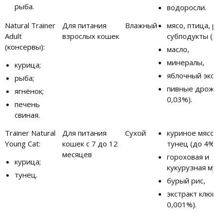
рыба.
водоросли.
Natural Trainer
Для питания
Влажный
мясо, птица, 
Adult
взрослых кошек
субподукты (д
(консервы):
масло,
минералы,
курица;
яблочный экст
рыба;
пивные дрожж
ягнёнок;
0,03%).
печень
свиная.
Trainer Natural
Для питания
Сухой
куриное мясо 
Young Cat:
кошек с 7 до 12
тунец (до 4%)
месяцев
гороховая и
курица;
кукурузная му
тунец.
бурый рис,
экстракт клюк
0,001%).