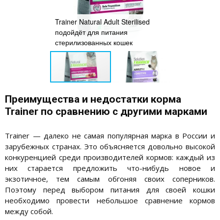
Trainer Natural Adult Sterilised
Trainer Soluti
l Weight
подойдёт для питания
Duck подойдё
ожирения
стерилизованных кошек
склонностью 
Преимущества и недостатки корма
Trainer по сравнению с другими марками
Trainer — далеко не самая популярная марка в России и
зарубежных странах. Это объясняется довольно высокой
конкуренцией среди производителей кормов: каждый из
них старается предложить что-нибудь новое и
экзотичное, тем самым обгоняя своих соперников.
Поэтому перед выбором питания для своей кошки
необходимо провести небольшое сравнение кормов
между собой.