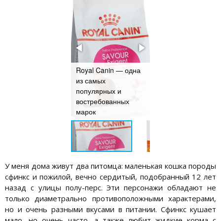
орм Monge имеет
Royal Canin — одна
Корм Hill’s имеет
ного
из самых
чуть большую
пециализированных
популярных и
стоимость, чем
инеек для
востребованных
остальные корма
аболеваний почек
марок
того же сегмента
У меня дома живут два питомца: маленькая кошка породы
сфинкс и пожилой, вечно сердитый, подобранный 12 лет
назад с улицы полу-перс. Эти персонажи обладают не
только диаметрально противоположными характерами,
но и очень разными вкусами в питании. Сфинкс кушает
мало, но очень часто, а также любит жидкие корма с