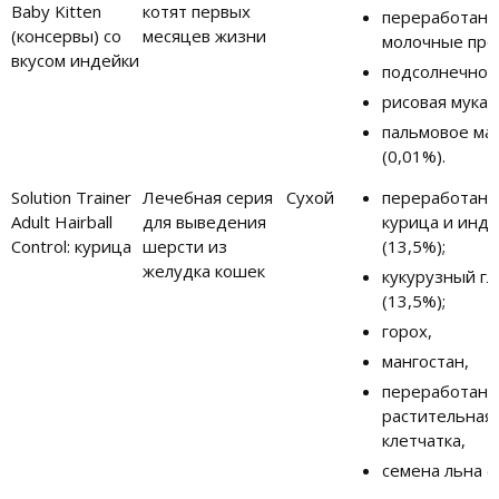
Baby Kitten
котят первых
переработан
(консервы) со
месяцев жизни
молочные про
вкусом индейки
подсолнечное
рисовая мука,
пальмовое ма
(0,01%).
Solution Trainer
Лечебная серия
Сухой
переработанн
Adult Hairball
для выведения
курица и инде
Control: курица
шерсти из
(13,5%);
желудка кошек
кукурузный г
(13,5%);
горох,
мангостан,
переработанн
растительная
клетчатка,
семена льна (