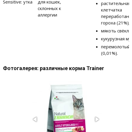
Sensitive: утка
для кошек,
растительная
склонных к
клетчатка 
аллергии
переработанн
гороха (21%);
мякоть свёклы
кукурузная му
перемолотый 
(0,01%).
Фотогалерея: различные корма Trainer