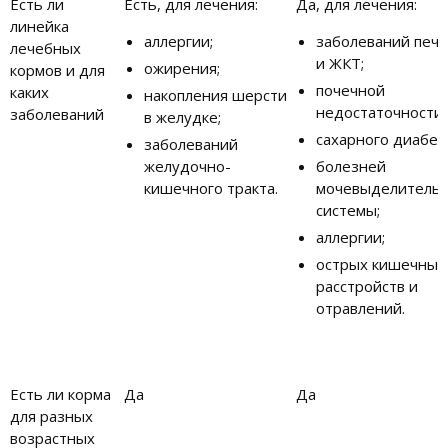
Есть ли
Есть, для лечения:
Да, для лечения:
линейка
аллергии;
заболеваний печ
лечебных
и ЖКТ;
ожирения;
кормов и для
почечной
каких
накопления шерсти
недостаточности;
заболеваний
в желудке;
сахарного диабет
заболеваний
желудочно-
болезней
кишечного тракта.
мочевыделитель
системы;
аллергии;
острых кишечных
расстройств и
отравлений.
Есть ли корма
Да
Да
для разных
возрастных