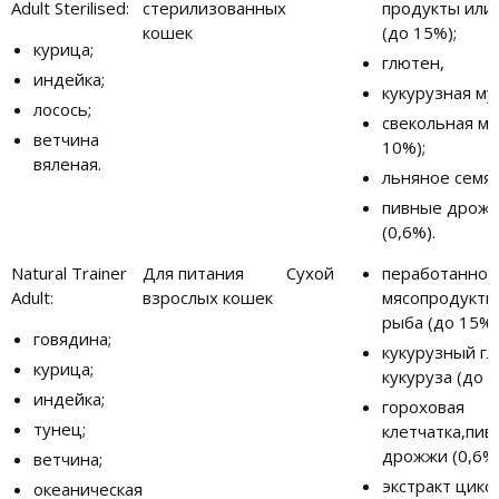
Adult Sterilised:
стерилизованных
продукты или
кошек
(до 15%);
курица;
глютен,
индейка;
кукурузная му
лосось;
свекольная мя
ветчина
10%);
вяленая.
льняное семя,
пивные дрож
(0,6%).
Natural Trainer
Для питания
Сухой
пеработанное
Adult:
взрослых кошек
мясопродукты
рыба (до 15%)
говядина;
кукурузный гл
курица;
кукуруза (до 1
индейка;
гороховая
тунец;
клетчатка,пив
дрожжи (0,6%)
ветчина;
экстракт цико
океаническая