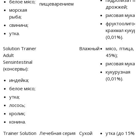
белое мясо;
пищеварением
дрожжей;
морская
рисовая мука,
рыба;
фруктоолигос
свинина;
крахмал куку
утка.
(0,01%).
Solution Trainer
Влажный
мясо, птица, 
Adult
45%);
Sensintestinal
рисовая мука,
(консервы):
кукурузна
(0,01%).
индейка;
белое мясо;
утка;
лосось;
кролик;
конина.
Trainer Solution
Лечебная серия
Сухой
утка (до 15%);