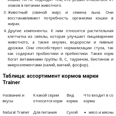
злаков в питании животного.
Животный (свиной жир) и семена льна. Они
восстанавливают потребность организма кошки в
жирах.
Другие компоненты. К ним относится растительная
клетчатка из свёклы, которая улучшает пищеварение
животного, а также инулин, водоросли и пивные
дрожжи. Они способствуют нормализации стула, так
как содержат пробиотики и пребиотики. Также корм
богат витаминами группы B, C, таурином, биотином и
микроэлементами (калий, магний, фосфор).
Таблица: ассортимент кормов марки
Trainer
Название и
К какой серии
Вид
Что входит в сос
вкусы
относится корм
корма
корма
Natural Trainer
Для питания
Сухой
мясо и мясные