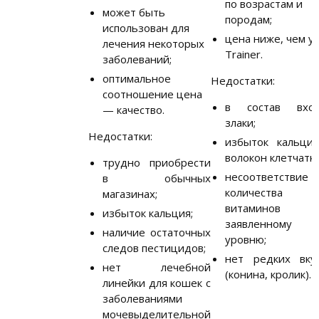
по возрастам и
может быть
породам;
использован для
цена ниже, чем у
лечения некоторых
Trainer.
заболеваний;
оптимальное
Недостатки:
соотношение цена
в состав вход
— качество.
злаки;
Недостатки:
избыток кальци
волокон клетчатки
трудно приобрести
несоответствие
в обычных
количества
магазинах;
витаминов
избыток кальция;
заявленному
наличие остаточных
уровню;
следов пестицидов;
нет редких вку
нет лечебной
(конина, кролик).
линейки для кошек с
заболеваниями
мочевыделительной