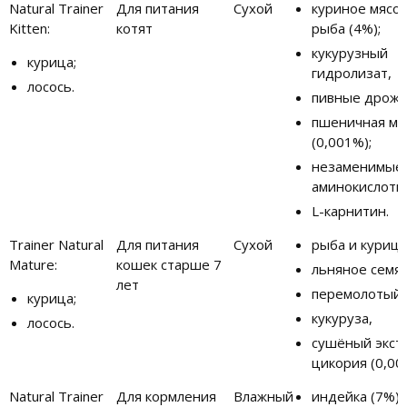
Natural Trainer
Для питания
Сухой
куриное мясо 
Kitten:
котят
рыба (4%);
кукурузный
курица;
гидролизат,
лосось.
пивные дрожж
пшеничная му
(0,001%);
незаменимые
аминокислоты
L-карнитин.
Trainer Natural
Для питания
Сухой
рыба и курица
Mature:
кошек старше 7
льняное семя,
лет
перемолотый 
курица;
кукуруза,
лосось.
сушёный экст
цикория (0,00
Natural Trainer
Для кормления
Влажный
индейка (7%);