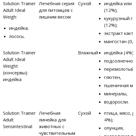
Solution Trainer
Лечебная серия
Сухой
индейка или л
Adult Ideal
для питомцев с
(12%);
Weigh:
лишним весом
кукурузный г
(12%);
индейка;
экстракт какту
лосось.
мангостан (0,0
Solution Trainer
Влажный
индейка (4%);
Adult Ideal
подсолнечное
Weight
перемолотый 
(консервы):
глютен,
индейка
пшеничная мук
минералы,
водоросли.
Solution Trainer
Лечебная
Сухой
птица, мясо, 
Adult
линейка для
4%);
Sensintestinal:
животных с
опунция,
чувствительным
гидролизат п