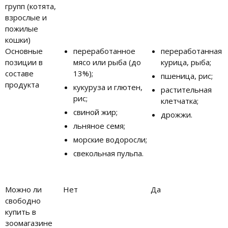
групп (котята,
взрослые и
пожилые
кошки)
Основные
переработанное
переработанная
позиции в
мясо или рыба (до
курица, рыба;
составе
13%);
пшеница, рис;
продукта
кукуруза и глютен,
растительная
рис;
клетчатка;
свиной жир;
дрожжи.
льняное семя;
морские водоросли;
свекольная пульпа.
Можно ли
Нет
Да
свободно
купить в
зоомагазине