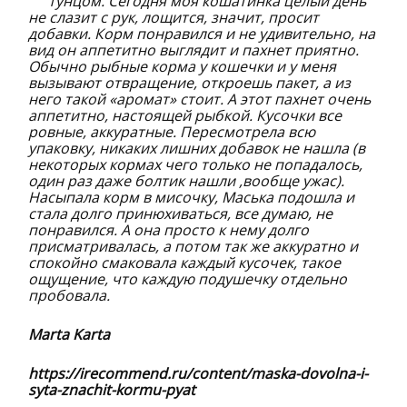
тунцом. Сегодня моя кошатинка целый день
не слазит с рук, лощится, значит, просит
добавки. Корм понравился и не удивительно, на
вид он аппетитно выглядит и пахнет приятно.
Обычно рыбные корма у кошечки и у меня
вызывают отвращение, откроешь пакет, а из
него такой «аромат» стоит. А этот пахнет очень
аппетитно, настоящей рыбкой. Кусочки все
ровные, аккуратные. Пересмотрела всю
упаковку, никаких лишних добавок не нашла (в
некоторых кормах чего только не попадалось,
один раз даже болтик нашли ,вообще ужас).
Насыпала корм в мисочку, Маська подошла и
стала долго принюхиваться, все думаю, не
понравился. А она просто к нему долго
присматривалась, а потом так же аккуратно и
спокойно смаковала каждый кусочек, такое
ощущение, что каждую подушечку отдельно
пробовала.
Marta Karta
https://irecommend.ru/content/maska-dovolna-i-
syta-znachit-kormu-pyat