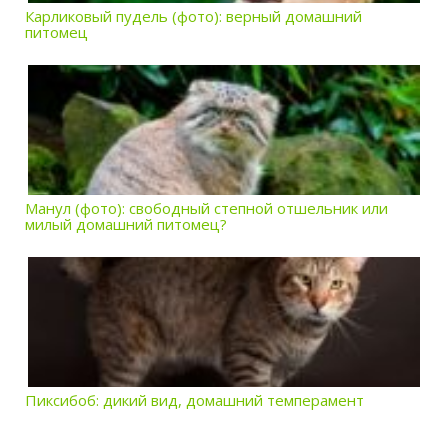
Карликовый пудель (фото): верный домашний
питомец
Манул (фото): свободный степной отшельник или
милый домашний питомец?
Пиксибоб: дикий вид, домашний темперамент