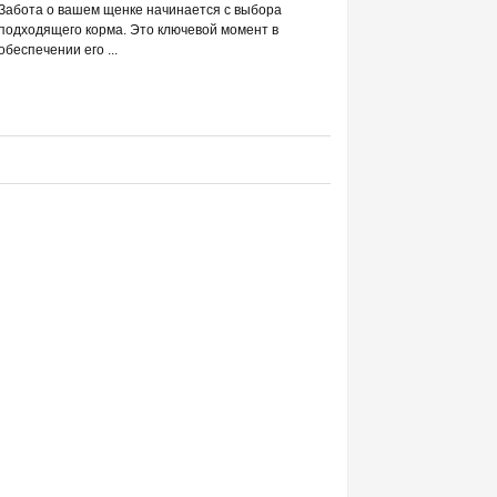
РАЗВЕИВАЕМ 
Забота о вашем щенке начинается с выбора
С DREAMIES
подходящего корма. Это ключевой момент в
обеспечении его ...
Фраза «лакомство для жи
людей ассоциируется в п
приручением и ...