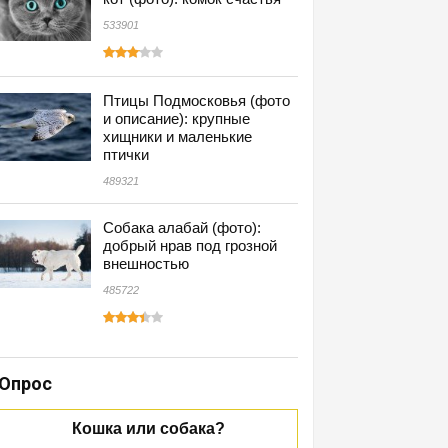
533901
Птицы Подмосковья (фото
и описание): крупные
хищники и маленькие
птички
489321
Собака алабай (фото):
добрый нрав под грозной
внешностью
485722
Опрос
Кошка или собака?