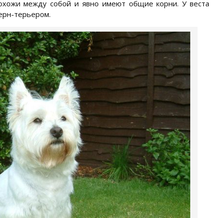
охожи между собой и явно имеют общие корни. У веста
керн-терьером.