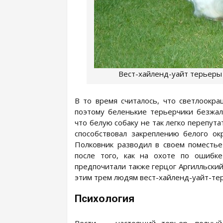
Вест-хайленд-уайт терьеры
В то время считалось, что светлоок
поэтому беленькие терьерчики безжал
что белую собаку не так легко перепута
способствовал закреплению белого ок
Полковник разводил в своем поместь
после того, как на охоте по ошибк
предпочитали также герцог Аргилльски
этим трем людям вест-хайленд-уайт-те
Психология