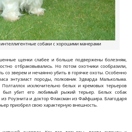
 интеллигентные собаки с хорошими манерами
рашенные щенки слабее и больше подвержены болезням,
остно отбраковывались. Но потом охотники сообразили,
ть со зверем и нечаянно убить в горячке охоты. Особенно
раса энтузиаст породы, полковник Эдварда Малькольма.
е Полталлох исключительно белых и кремовых терьеров
е был убит его любимый рыжий терьер. Белых собак
й из Роузнита и доктор Флаксман из Файфшира. Благодаря
рьер приобрел свою характерную внешность.