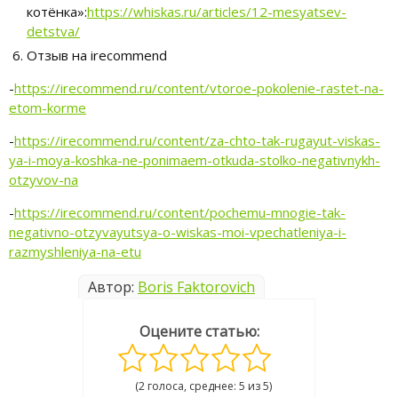
котёнка»:
https://whiskas.ru/articles/12-mesyatsev-
detstva/
Отзыв на irecommend
-
https://irecommend.ru/content/vtoroe-pokolenie-rastet-na-
etom-korme
-
https://irecommend.ru/content/za-chto-tak-rugayut-viskas-
ya-i-moya-koshka-ne-ponimaem-otkuda-stolko-negativnykh-
otzyvov-na
-
https://irecommend.ru/content/pochemu-mnogie-tak-
negativno-otzyvayutsya-o-wiskas-moi-vpechatleniya-i-
razmyshleniya-na-etu
Автор:
Boris Faktorovich
Оцените статью:
(2 голоса, среднее: 5 из 5)