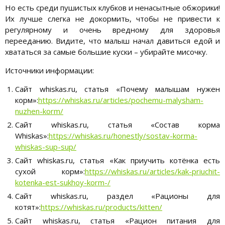
Но есть среди пушистых клубков и ненасытные обжорики!
Их лучше слегка не докормить, чтобы не привести к
регулярному и очень вредному для здоровья
перееданию. Видите, что малыш начал давиться едой и
хвататься за самые большие куски – убирайте мисочку.
Источники информации:
Сайт whiskas.ru, статья «Почему малышам нужен
корм»:
https://whiskas.ru/articles/pochemu-malysham-
nuzhen-korm/
Сайт whiskas.ru, статья «Состав корма
Whiskas»:
https://whiskas.ru/honestly/sostav-korma-
whiskas-sup-sup/
Сайт whiskas.ru, статья «Как приучить котёнка есть
сухой корм»:
https://whiskas.ru/articles/kak-priuchit-
kotenka-est-sukhoy-korm-/
Сайт whiskas.ru, раздел «Рационы для
котят»:
https://whiskas.ru/products/kitten/
Сайт whiskas.ru, статья «Рацион питания для