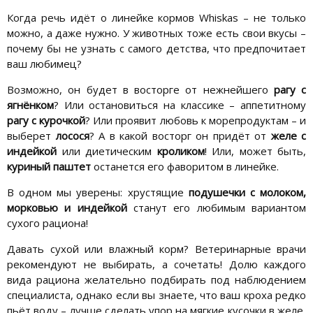
Когда речь идёт о линейке кормов Whiskas – не только
можно, а даже нужно. У животных тоже есть свои вкусы –
почему бы не узнать с самого детства, что предпочитает
ваш любимец?
Возможно, он будет в восторге от нежнейшего
рагу с
ягнёнком
? Или остановиться на классике – аппетитному
рагу с курочкой
? Или проявит любовь к морепродуктам – и
выберет
лосося
? А в какой восторг он придёт от
желе с
индейкой
или диетическим
кроликом
! Или, может быть,
куриный паштет
останется его фаворитом в линейке.
В одном мы уверены: хрустящие
подушечки с молоком,
морковью и индейкой
станут его любимым вариантом
сухого рациона!
Давать сухой или влажный корм? Ветеринарные врачи
рекомендуют не выбирать, а сочетать! Долю каждого
вида рациона желательно подбирать под наблюдением
специалиста, однако если вы знаете, что ваш кроха редко
пьёт воду – лучше сделать упор на мягкие кусочки в желе,