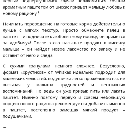
первый подвернувшийся случай полакомиться сочным
ароматным паштетом от Вискас привьёт малышу любовь к
3
новому рациону
!
Начинать переведение на готовые корма действительно
лучше с мягких текстур. Просто обмакните палец в
паштет – и поднесите к любопытному носику, он примется
за «добычу»! После этого насыпьте продукт в мисочку
малыша – он найдёт новое лакомство по запаху и не
оставит от него и следа.
С сухими гранулами немного сложнее. Безусловно,
формат «хрустиков» от Whiskas идеально подходит для
маленьких челюстей: подушечки легко прожёвываются, не
вызывая у малыша трудностей и негативных
воспоминаний. Но ведь он уже привык пить или лакать
паштет. Именно поэтому первую и совсем небольшую
порцию нового рациона рекомендуется добавить именно
в паштет, постепенно замещая мягкий продукт –
подушечками.