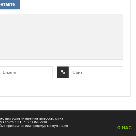
нтакте
ко при условии наличия гиперссылки на
алы сайта KOT-PES.COM носят
ых препаратов или процедур консультация
О НАС