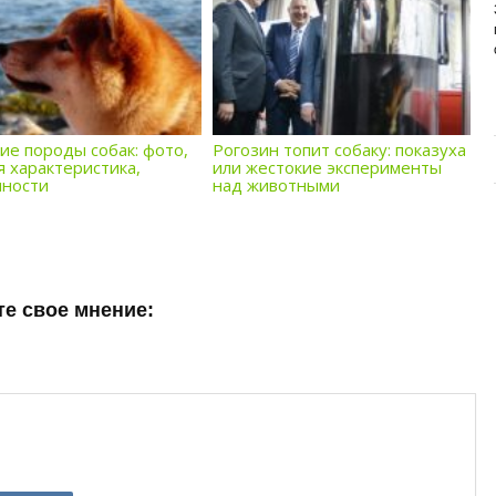
ИЗУЧАЕМ СОСТАВ НОВОГО
ПРЕМИУМ-БРЕНДА
Основа здоровья и долголетия собаки – правильное
и сбалансированное питание. Главная задача ...
ие породы собак: фото,
Рогозин топит собаку: показуха
я характеристика,
или жестокие эксперименты
нности
над животными
е свое мнение: