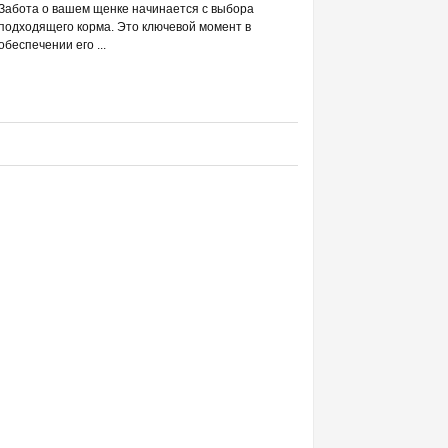
РАЗВЕИВАЕМ 
Забота о вашем щенке начинается с выбора
С DREAMIES
подходящего корма. Это ключевой момент в
обеспечении его ...
Фраза «лакомство для жи
людей ассоциируется в п
приручением и ...