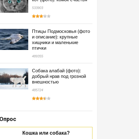
533903
Птицы Подмосковья (фото
и описание): крупные
хищники и маленькие
птички
489355
Собака алабай (фото):
добрый нрав под грозной
внешностью
485724
Опрос
Кошка или собака?