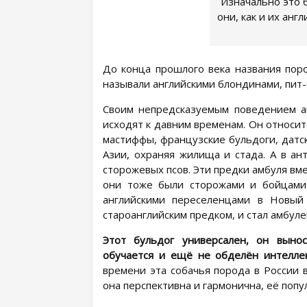
Изначально это 
они, как и их анг
До конца прошлого века названия поро
называли английскими блондинами, пит
Своим непредсказуемым поведением а
исходят к давним временам. Он относитс
мастиффы, французские бульдоги, датс
Азии, охраняя жилища и стада. А в ан
сторожевых псов. Эти предки амбуля вм
они тоже были сторожами и бойцами
английскими переселенцами в Новый
староанглийским предком, и стал амбуле
Этот бульдог универсален, он выно
обучается и ещё не обделён интелле
времени эта собачья порода в России в
она перспективна и гармонична, её попу