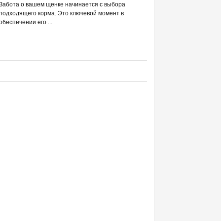
РАЗВЕИВАЕМ 
Забота о вашем щенке начинается с выбора
С DREAMIES
подходящего корма. Это ключевой момент в
обеспечении его ...
Фраза «лакомство для жи
людей ассоциируется в п
приручением и ...