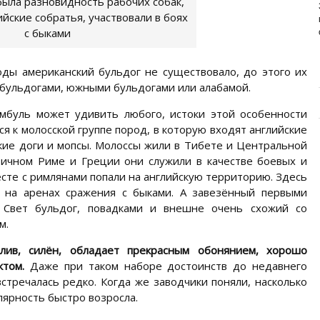
ИЗУЧАЕМ СОСТАВ НОВОГО
была разновидность рабочих собак,
ПРЕМИУМ-БРЕНДА
лийские собратья, участвовали в боях
с быками
Основа здоровья и долголетия собаки – правильное
и сбалансированное питание. Главная задача ...
ды американский бульдог не существовало, до этого их
-бульдогами, южными бульдогами или алабамой.
мбуль может удивить любого, истоки этой особенности
я к молосской группе пород, в которую входят английские
кие доги и мопсы. Молоссы жили в Тибете и Центральной
тичном Риме и Греции они служили в качестве боевых и
есте с римлянами попали на английскую территорию. Здесь
 на аренах сражения с быками. А завезённый первыми
 Свет бульдог, повадками и внешне очень схожий со
м.
слив, силён, обладает прекрасным обонянием, хорошо
ктом.
Даже при таком наборе достоинств до недавнего
стречалась редко. Когда же заводчики поняли, насколько
лярность быстро возросла.