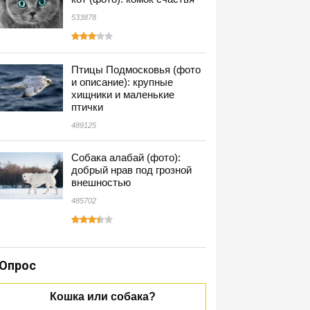
533878
Птицы Подмосковья (фото
и описание): крупные
хищники и маленькие
птички
489125
Собака алабай (фото):
добрый нрав под грозной
внешностью
485702
Опрос
Кошка или собака?