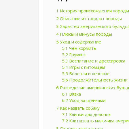
1
История происхождения породы
2
Описание и стандарт породы
3
Характер американского бульдо
4
Плюсы и минусы породы
5
Уход и содержание
5.1
Чем кормить
5.2
Груминг
5.3
Воспитание и дрессировка
5.4
Игры с питомцем
5.5
Болезни и лечение
5.6
Продолжительность жизни
6
Разведение американских бульд
6.1
Вязка
6.2
Уход за щенками
7
Как назвать собаку
7.1
Клички для девочек
7.2
Как назвать мальчика амери
8
Отзывы владельцев