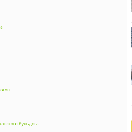
га
огов
канского бульдога