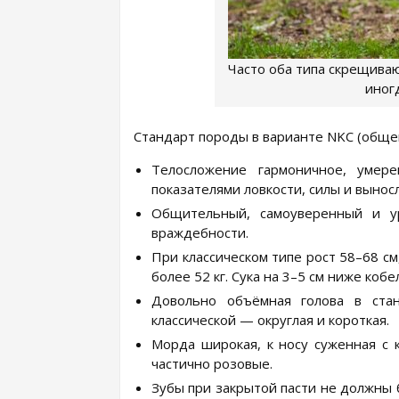
Часто оба типа скрещиваю
иног
Стандарт породы в варианте NKC (обще
Телосложение гармоничное, умере
показателями ловкости, силы и вынос
Общительный, самоуверенный и ур
враждебности.
При классическом типе рост 58–68 см
более 52 кг. Сука на 3–5 см ниже кобеля
Довольно объёмная голова в стан
классической — округлая и короткая.
Морда широкая, к носу суженная с 
частично розовые.
Зубы при закрытой пасти не должны 