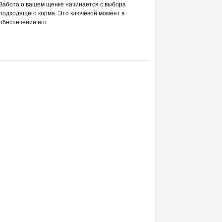
РАЗВЕИВАЕМ 
Забота о вашем щенке начинается с выбора
С DREAMIES
подходящего корма. Это ключевой момент в
обеспечении его ...
Фраза «лакомство для жи
людей ассоциируется в п
приручением и ...