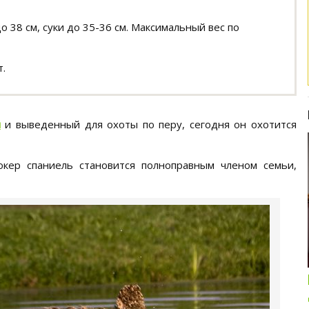
о 38 см, суки до 35-36 см. Максимальный вес по
т.
й
и выведенный для охоты по перу, сегодня он охотится
окер спаниель становится полноправным членом семьи,
Интересные подборки про кошек и
собак
ОБЗОР ПОЛНОРАЦИОННОГО
КОРМА ДЛЯ СОБАК NUTRO: