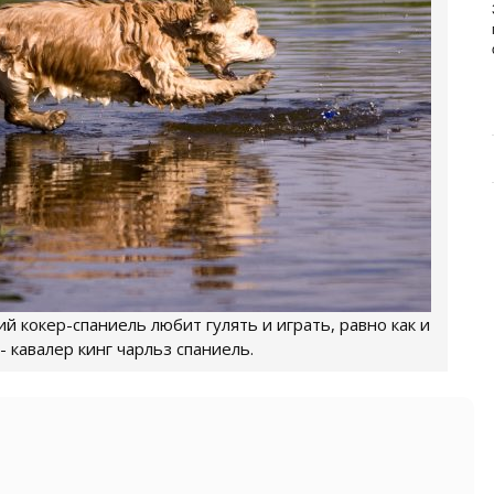
ИЗУЧАЕМ СОСТАВ НОВОГО
ПРЕМИУМ-БРЕНДА
Основа здоровья и долголетия собаки – правильное
и сбалансированное питание. Главная задача ...
й кокер-спаниель любит гулять и играть, равно как и
- кавалер кинг чарльз спаниель.