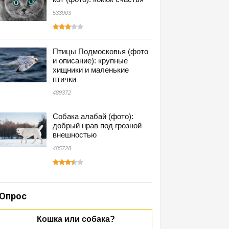
533903
Птицы Подмосковья (фото
и описание): крупные
хищники и маленькие
птички
489372
Собака алабай (фото):
добрый нрав под грозной
внешностью
485728
Опрос
Кошка или собака?