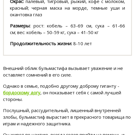
Окрас:
палевый, тигровый, рыжий, кофе с молоком,
красный; черная маска на морде, темные уши и
окантовка глаз
Размеры:
рост: кобель – 63-69 см, сука – 61-66
см; вес: кобель – 50-59 кг, сука – 41-50 кг
Продолжительность жизни:
8-10 лет
Внешний облик бульмастифа вызывает уважение и не
оставляет сомнений в его силе.
Однако в семье, подобно другому доброму гиганту -
бордоскому догу
, он показывает себя с самой лучшей
стороны.
Послушный, рассудительный, лишенный внутренней
злобы, бульмастиф вырастает в прекрасного товарища по
играм и надежного защитника.
Он живет по наитию, всегда готов прийти на помощь и