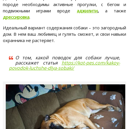
породе необходимы активные прогулки, с бегом и
подвижными играми вроде
аджилити
,
а также
дрессировка
.
Идеальный вариант содержания собаки – это загородный
дом. В нем ваш любимец и гулять сможет, и свои навыки
охранника не растеряет.
О том, какой поводок для собаки лучше,
расскажет статья
https://kot-pes.com/kakoy-
povodok-luchshe-dlya-sobaki/