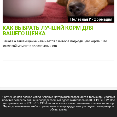
к
Полезная Информация
КАК ВЫБРАТЬ ЛУЧШИЙ КОРМ ДЛЯ
О
ВАШЕГО ЩЕНКА
Забота о вашем щенке начинается с выбора подходящего корма. Это
ключевой момент в обеспечении его ...
е
Ф
п
Частичное или полное использование материалов разрешается только при условии
наличия гиперссылки на непосредственный адрес материала на KOT-PES.COM Все
материалы сайта KOT-PES.COM носят исключительно ознакомительный характер.
Перед применением любых препаратов или процедур консультация с ветеринаром
обязательна!