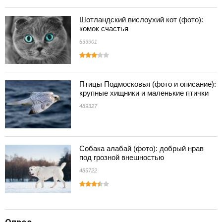
Шотландский вислоухий кот (фото):
комок счастья
533901
Птицы Подмосковья (фото и описание):
крупные хищники и маленькие птички
489327
Собака алабай (фото): добрый нрав
под грозной внешностью
485722