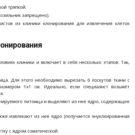
ой тряпкой.
розильник запрещено).
истов из клиники клонирования для извлечения клеток
лонирования
овиях клиники и включает в себя несколько этапов. Так,
ца. Для этого необходимо вырезать 6 лоскутов ткани с
размером 1х1 см. Идеально, если специалист возьмёт
а.
онируемого питомца и выделяют из неё ядро, содержащее
кже извлекают из неё ядро (получается энуклеированная
ку с ядром соматической.