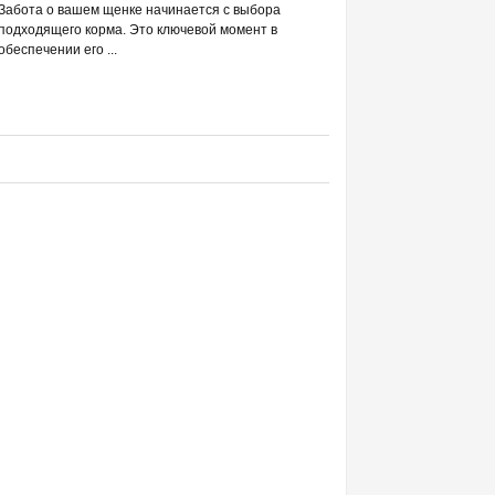
РАЗВЕИВАЕМ 
Забота о вашем щенке начинается с выбора
С DREAMIES
подходящего корма. Это ключевой момент в
обеспечении его ...
Фраза «лакомство для жи
людей ассоциируется в п
приручением и ...