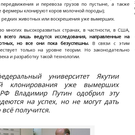
ИЗУЧАЕМ СОСТАВ НОВОГО
 передвижения и перевоза грузов по пустыне, а также
ПРЕМИУМ-БРЕНДА
е фермеры клонируют коров молочной породы);
Основа здоровья и долголетия собаки – правильное
 редких животных или воскрешения уже вымерших.
и сбалансированное питание. Главная задача ...
о многих высокоразвитых странах, в частности, в США,
 всего лишь ведутся исследования, направленные на
отных, но все они пока безуспешны.
В связи с этим
ествует только на уровне теории. Но законодательно
ека и разработку такой технологии.
федеральный университет Якутии
ой клонирования уже вымерших
 РФ Владимир Путин одобрил эту
деются на успех, но не могут дать
 всё получится.