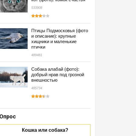
533908
Птицы Подмосковья (фото
и описание): крупные
хищники и маленькие
птички
489481
Собака алабай (фото):
добрый нрав под грозной
внешностью
485734
Опрос
Кошка или собака?