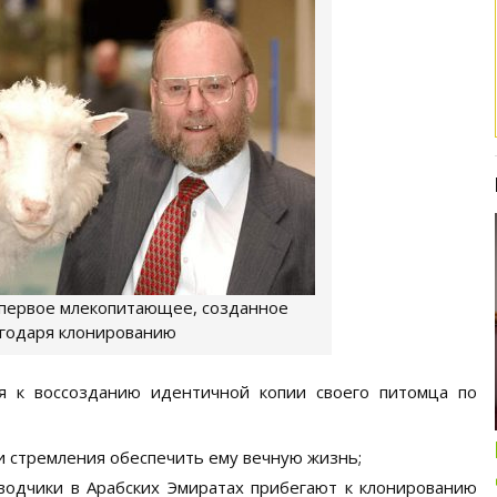
первое млекопитающее, созданное
годаря клонированию
я к воссозданию идентичной копии своего питомца по
Интересные подборки про кошек и
собак
ОБЗОР ПОЛНОРАЦИОННОГО
и стремления обеспечить ему вечную жизнь;
КОРМА ДЛЯ СОБАК NUTRO:
аводчики в Арабских Эмиратах прибегают к клонированию