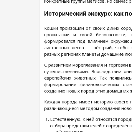
конкретные группы метисов, но сейчас р
Исторический экскурс: как 
Кошки произошли от своих диких соро
пропитании и своей безопасности,
формировался под влиянием окружающ
лиственных лесов — пёстрый, чтобы 
разных регионах планеты домашние люб
С развитием мореплавания и торговли 
путешественниками. Впоследствии он
европейских животных. Так появилис
формирование фелинологических ста
созданию новых пород этих домашних жи
Каждая порода имеет историю своего п
различающиеся методом создания новог
Естественную. К ней относятся поро
отбора представителей с определённ
абиссинская;