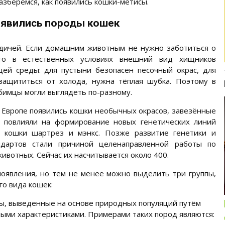
азберёмся, как появились кошки-метисы.
появились породы кошек
дичей. Если домашним животным не нужно заботиться о
 то в естественных условиях внешний вид хищников
ей среды: для пустыни безопасен песочный окрас, для
защититься от холода, нужна тёплая шубка. Поэтому в
имцы могли выглядеть по-разному.
в Европе появились кошки необычных окрасов, завезённые
и повлияли на формирование новых генетических линий
ь кошки шартрез и мэнкс. Позже развитие генетики и
ндартов стали причиной целенаправленной работы по
вотных. Сейчас их насчитывается около 400.
оявления, но тем не менее можно выделить три группы,
Интересные подборки про кошек и
о вида кошек:
собак
ды, выведенные на основе природных популяций путём
ОБЗОР ПОЛНОРАЦИОННОГО
КОРМА ДЛЯ СОБАК NUTRO:
ыми характеристиками. Примерами таких пород являются: