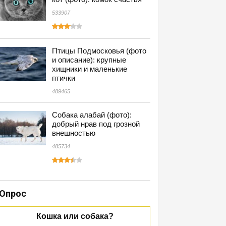
533907
Птицы Подмосковья (фото
и описание): крупные
хищники и маленькие
птички
489465
Собака алабай (фото):
добрый нрав под грозной
внешностью
485734
Опрос
Кошка или собака?