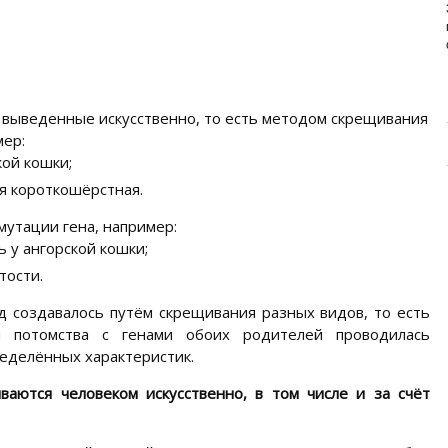
ИЗУЧАЕМ СОСТАВ НОВОГО
ПРЕМИУМ-БРЕНДА
Основа здоровья и долголетия собаки – правильное
и сбалансированное питание. Главная задача ...
, выведенные искусственно, то есть методом скрещивания
мер:
ой кошки;
я короткошёрстная.
мутации гена, например:
 у ангорской кошки;
тости.
д создавалось путём скрещивания разных видов, то есть
я потомства с генами обоих родителей проводилась
ределённых характеристик.
аются человеком искусственно, в том числе и за счёт