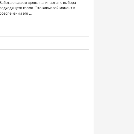
РАЗВЕИВАЕМ 
Забота о вашем щенке начинается с выбора
С DREAMIES
подходящего корма. Это ключевой момент в
обеспечении его ...
Фраза «лакомство для жи
людей ассоциируется в п
приручением и ...