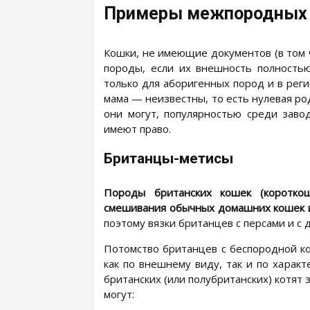
Примеры межпородных 
Кошки, не имеющие документов (в том ч
породы, если их внешность полностью
только для аборигенных пород и в реги
мама — неизвестны, то есть нулевая ро
они могут, популярностью среди заво
имеют право.
Британцы-метисы
Породы британских кошек (короткош
смешивания обычных домашних кошек и
поэтому вязки британцев с персами и с
Потомство британцев с беспородной ко
как по внешнему виду, так и по харак
британских (или полубританских) котят 
могут: