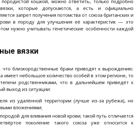
с породистой кошкой, можно ответить, только подробно
 вязки, которые допускаются, а есть и официально
яется запрет получения потомства от союза британских и
крови в породу для улучшения её характеристик — это
этом нужно учитывать генетические особенности каждой
ные вязки
, что близкородственные браки приводят к вырождению.
да имеет небольшое количество особей в этом регионе, то
степени родственниками, что в дальнейшем приведёт к
й выход из ситуации:
еля из удалённой территории (лучше из-за рубежа), но
овыми вложениями;
породой для вливания новой крови; такой путь отличается
четвёртое поколение такого союза уже относится к