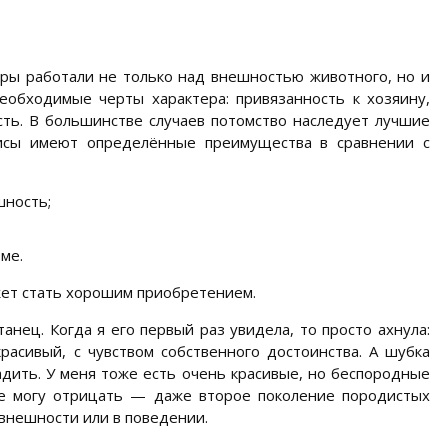
ы работали не только над внешностью животного, но и
еобходимые черты характера: привязанность к хозяину,
ость. В большинстве случаев потомство наследует лучшие
тисы имеют определённые преимущества в сравнении с
шность;
ме.
ет стать хорошим приобретением.
анец. Когда я его первый раз увидела, то просто ахнула:
асивый, с чувством собственного достоинства. А шубка
ладить. У меня тоже есть очень красивые, но беспородные
не могу отрицать — даже второе поколение породистых
внешности или в поведении.