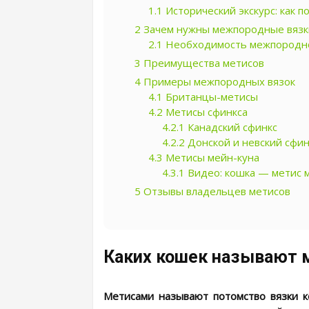
1.1
Исторический экскурс: как 
2
Зачем нужны межпородные вязк
2.1
Необходимость межпородно
3
Преимущества метисов
4
Примеры межпородных вязок
4.1
Британцы-метисы
4.2
Метисы сфинкса
4.2.1
Канадский сфинкс
4.2.2
Донской и невский сфин
4.3
Метисы мейн-куна
4.3.1
Видео: кошка — метис 
5
Отзывы владельцев метисов
Каких кошек называют 
Метисами называют потомство вязки к